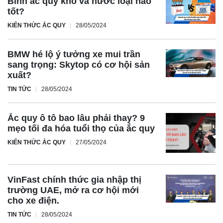
Bình ắc quy khô và nước loại nào
tốt?
KIẾN THỨC ẮC QUY
28/05/2024
BMW hé lộ ý tưởng xe mui trần
sang trọng: Skytop có cơ hội sản
xuất?
TIN TỨC
28/05/2024
Ắc quy ô tô bao lâu phải thay? 9
mẹo tối đa hóa tuổi thọ của ắc quy
KIẾN THỨC ẮC QUY
27/05/2024
VinFast chính thức gia nhập thị
trường UAE, mở ra cơ hội mới
cho xe điện.
TIN TỨC
28/05/2024