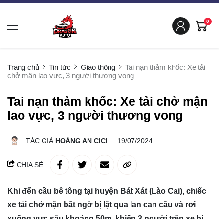
0
Trang chủ
Tin tức
Giao thông
Tai nạn thảm khốc: Xe tải
chở mận lao vực, 3 người thương vong
Tai nạn thảm khốc: Xe tải chở mận
lao vực, 3 người thương vong
TÁC GIẢ
HOÀNG AN CICI
19/07/2024
CHIA SẺ:
Khi đến cầu bê tông tại huyện Bát Xát (Lào Cai), chiếc
xe tải chở mận bất ngờ bị lật qua lan can cầu và rơi
xuống vực sâu khoảng 50m, khiến 3 người trên xe bị