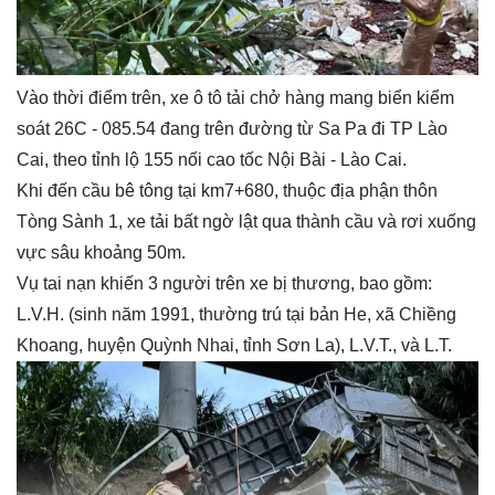
Vào thời điểm trên, xe ô tô tải chở hàng mang biển kiểm
soát 26C - 085.54 đang trên đường từ Sa Pa đi TP Lào
Cai, theo tỉnh lộ 155 nối cao tốc Nội Bài - Lào Cai.
Khi đến cầu bê tông tại km7+680, thuộc địa phận thôn
Tòng Sành 1, xe tải bất ngờ lật qua thành cầu và rơi xuống
vực sâu khoảng 50m.
Vụ tai nạn khiến 3 người trên xe bị thương, bao gồm:
L.V.H. (sinh năm 1991, thường trú tại bản He, xã Chiềng
Khoang, huyện Quỳnh Nhai, tỉnh Sơn La), L.V.T., và L.T.