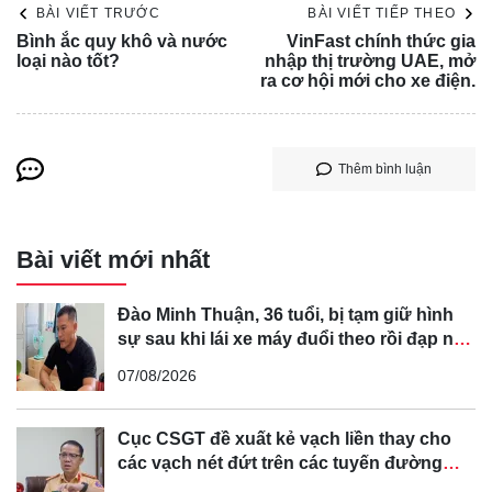
cấp cứu.
BÀI VIẾT TRƯỚC
BÀI VIẾT TIẾP THEO
Bình ắc quy khô và nước
VinFast chính thức gia
Hiện các cơ quan chức năng đang khám nghiệm hiện
loại nào tốt?
nhập thị trường UAE, mở
trường để điều tra, làm rõ nguyên nhân vụ tai nạn.
ra cơ hội mới cho xe điện.
Để không bỏ lỡ bất kỳ thông tin nào! Truy cập
Dragon
Auto
ngay!
Thêm bình luận
Bài viết mới nhất
Đào Minh Thuận, 36 tuổi, bị tạm giữ hình
sự sau khi lái xe máy đuổi theo rồi đạp ngã
chồng cũ của bạn gái
07/08/2026
Cục CSGT đề xuất kẻ vạch liền thay cho
các vạch nét đứt trên các tuyến đường
cong, cua, đèo dốc để tránh tài xế vượt ẩu