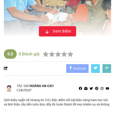
Xem thêm
Cú tông mạnh làm căn nhà cấp bốn của bà Linh đổ sập
hoàn toàn. Bé RLTH bị thương nặng, tử vong tại Trạm Y tế
0.0
0
Đánh giá
xã Sơn Hội, còn bé RLTTĐ bị thương nặng đang được
cấp cứu.
facebook
Theo chính quyền địa phương, bà Linh là mẹ đơn thân,
nuôi ba con nhỏ, hoàn cảnh gia đình khó khăn. Ngôi nhà bị
ô tô tải tông sập vừa được Câu lạc bộ thiện nguyện Đom
TÁC GIẢ
HOÀNG AN CICI
CONTENT
Đóm Phú Yên xây dựng, trao tặng.
Giới thiệu ngắn về Hoàng An CiCi Đặc điểm nổi bật Bản năng ham học hỏi
và tinh thần cầu tiến luôn thúc đẩy tôi hoàn thành tốt mọi nhiệm vụ và không
...