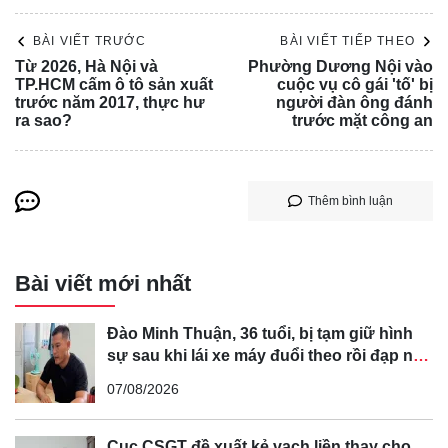
BÀI VIẾT TRƯỚC
BÀI VIẾT TIẾP THEO
Từ 2026, Hà Nội và
Phường Dương Nội vào
TP.HCM cấm ô tô sản xuất
cuộc vụ cô gái 'tố' bị
trước năm 2017, thực hư
người đàn ông đánh
ra sao?
trước mặt công an
Thêm bình luận
Bài viết mới nhất
Đào Minh Thuận, 36 tuổi, bị tạm giữ hình
sự sau khi lái xe máy đuổi theo rồi đạp ngã
chồng cũ của bạn gái
07/08/2026
Cục CSGT đề xuất kẻ vạch liền thay cho