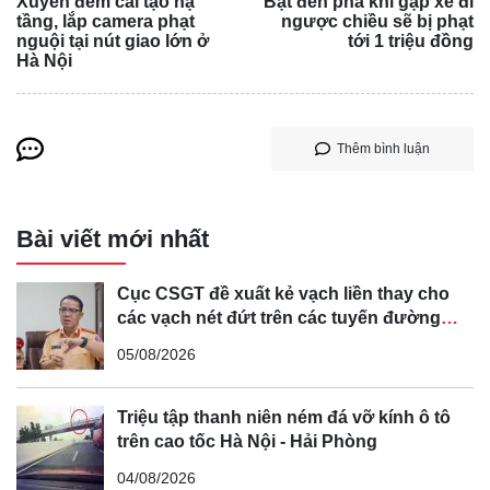
Xuyên đêm cải tạo hạ
Bật đèn pha khi gặp xe đi
tầng, lắp camera phạt
ngược chiều sẽ bị phạt
nguội tại nút giao lớn ở
tới 1 triệu đồng
Hà Nội
Thêm bình luận
Bài viết mới nhất
Cục CSGT đề xuất kẻ vạch liền thay cho
các vạch nét đứt trên các tuyến đường
cong, cua, đèo dốc để tránh tài xế vượt ẩu
05/08/2026
Triệu tập thanh niên ném đá vỡ kính ô tô
trên cao tốc Hà Nội - Hải Phòng
04/08/2026