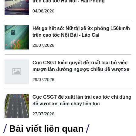
trên cao tốc Hà Nội - Hải Phòng
năm 2025.
04/08/2026
Hết ga hết số: Nữ tài xế 9x phóng 156km/h
trên cao tốc Nội Bài - Lào Cai
29/07/2026
Cục CSGT kiên quyết đề xuất loại bỏ việc
mượn làn đường ngược chiều để vượt xe
29/07/2026
Cục CSGT đề xuất làn trái cao tốc chỉ dùng
để vượt xe, cấm chạy liên tục
Hiện tại, Audi đang sử dụng nền tảng xe điện MEB của
27/07/2026
Volkswagen cho hai mẫu xe điện tại Trung Quốc là Q4 e-
tron và Q5 e-tron.
Bài viết liên quan
Thông qua hai liên doanh với SAIC và FAW, hãng xe Đức