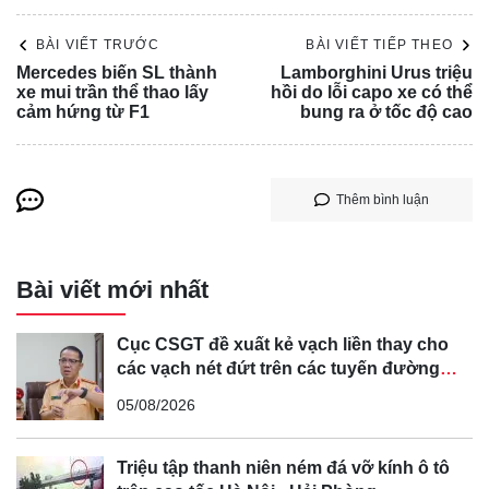
BÀI VIẾT TRƯỚC
BÀI VIẾT TIẾP THEO
Mercedes biến SL thành
Lamborghini Urus triệu
xe mui trần thể thao lấy
hồi do lỗi capo xe có thể
cảm hứng từ F1
bung ra ở tốc độ cao
Thêm bình luận
Audi và SAIC sẽ phát triển các mẫu xe dựa trên kiến trúc
Bài viết mới nhất
mới gọi là Nền tảng số hóa nâng cao, cho phép giảm hơn
30% thời gian đưa sản phẩm ra thị trường.
Cục CSGT đề xuất kẻ vạch liền thay cho
Theo tuyên bố trước đó, bước đầu tiên trong kế hoạch của
các vạch nét đứt trên các tuyến đường
Audi là thâm nhập vào các phân khúc mới tại Trung Quốc
cong, cua, đèo dốc để tránh tài xế vượt ẩu
05/08/2026
bằng cách tung ra các mẫu xe điện mới.
Liên doanh có kế hoạch sản xuất ba mẫu xe điện trên nền
Triệu tập thanh niên ném đá vỡ kính ô tô
tảng mới, với mẫu đầu tiên dự kiến sẽ được trình làng vào