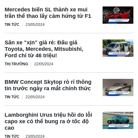
sẽ đẩy mạnh sản xuất nền tảng xe điện tại Trung Quốc
Mercedes biến SL thành xe mui
trong tương lai, đồng thời phát triển nền tảng mới với
trần thể thao lấy cảm hứng từ F1
Porsche.
TIN TỨC
23/05/2024
Bên cạnh thương hiệu con Audi, Volkswagen đã thông báo
về việc ký thỏa thuận mua 4,99% cổ phần của Xpeng với
Săn xe "xịn" giá rẻ: Đấu giá
Toyota, Mercedes, Mitsubishi,
khoản đầu tư trị giá 700 triệu USD.
Ford chỉ từ 46 triệu!
Hai doanh nghiệp có kế hoạch cùng phát triển hai mẫu xe
THỊ TRƯỜNG
22/05/2024
điện mang nhãn hiệu Volkswagen cho thị trường ô tô cỡ
trung tại Trung Quốc.
BMW Concept Skytop rò rỉ thông
Để không bỏ lỡ bất kỳ thông tin nào! Truy cập
Dragon
tin trước ngày ra mắt chính thức
Auto
ngay!
TIN TỨC
22/05/2024
Lamborghini Urus triệu hồi do lỗi
capo xe có thể bung ra ở tốc độ
cao
TIN TỨC
23/05/2024