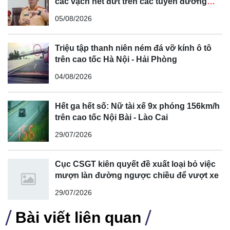
các vạch nét đứt trên các tuyến đường
cong, cua, đèo dốc để tránh tài xế vượt ẩu
05/08/2026
Triệu tập thanh niên ném đá vỡ kính ô tô
trên cao tốc Hà Nội - Hải Phòng
04/08/2026
Hết ga hết số: Nữ tài xế 9x phóng 156km/h
Một lô xe đặc biệt gồm 7 phương tiện hạng sang như
trên cao tốc Nội Bài - Lào Cai
Lexus LX 570, Range Rover, môtô Ducati Multistrada...
29/07/2026
thuộc quản lý của Cơ quan Cảnh sát điều tra (Công an tỉnh
Hà Tĩnh), được rao bán đấu giá với mức giá khởi điểm là
Cục CSGT kiên quyết đề xuất loại bỏ việc
10,5 tỷ đồng.
mượn làn đường ngược chiều để vượt xe
Tuy nhiên, lô xe này đã trải qua 4 lần đấu giá không thành
29/07/2026
công. Lần gần nhất, giá xe toàn bộ 7 chiếc này đã giảm
xuống chỉ còn 8,2 tỷ đồng. Đại diện của cơ quan đấu giá
Bài viết liên quan
cho biết, mặc dù lô xe này nhận được rất nhiều sự quan