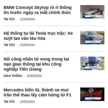
tâm, nhưng chưa có ai tham gia đấu giá vì giá khởi điểm
BMW Concept Skytop rò rỉ thông
được cho là quá cao so với giá trị thực tế của sản phẩm.
tin trước ngày ra mắt chính thức
Việc đấu giá các tài sản thanh lý của cơ quan nhà nước đã
TIN TỨC
22/05/2024
thu hút sự quan tâm của dư luận. Tuy nhiên, các chiếc xe
này hầu như đã mất giá trị về mặt khấu hao, và do đã sử
Hệ thống tự lái Tesla trục trặc: Xe
dụng trong một thời gian dài nên chất lượng đã bị suy
suýt lao vào tàu hỏa
giảm nhiều.
TIN TỨC
22/05/2024
Sau khi mua, người trúng đấu giá (thường là các doanh
nghiệp bán xe cũ) phải tiến hành đại tu và tân trang nhiều
Nữ công nhân tử vong trong tai
nạn giao thông tại khu công
để có thể bán lại trên thị trường. Điều này cũng là lý do
nghiệp Tiền Giang
khiến nhiều người dù quan tâm nhưng vẫn ngần ngại
GIAO THÔNG
22/05/2024
trước khi "xuống tiền" mua các chiếc xe này.
Để không bỏ lỡ bất kỳ thông tin nào! Truy cập
Dragon
Mercedes biến SL thành xe mui
Auto
ngay!
trần thể thao lấy cảm hứng từ F1
TIN TỨC
23/05/2024