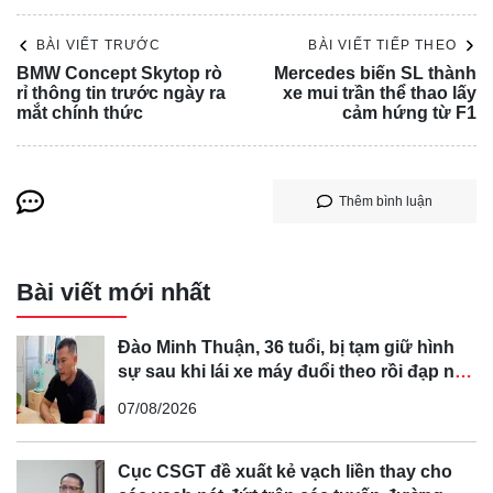
Năm ngoái, Bộ Công Thương cũng đã thanh lý và đấu giá
21 chiếc ô tô cũ thuộc quản lý của văn phòng Bộ. Trong số
BÀI VIẾT TRƯỚC
BÀI VIẾT TIẾP THEO
BMW Concept Skytop rò
Mercedes biến SL thành
này, có đến 17/21 chiếc có giá thấp hơn một chiếc Honda
rỉ thông tin trước ngày ra
xe mui trần thể thao lấy
SH350i (khoảng 151 triệu đồng), chỉ có 4 chiếc có giá cao
mắt chính thức
cảm hứng từ F1
hơn.
Những chiếc xe được đưa ra đấu giá lần này đã được
đăng ký từ năm 2000 đến 2006, và có sức chứa từ 5 đến
Thêm bình luận
29 chỗ ngồi. Chúng đến từ nhiều thương hiệu khác nhau
như Toyota, Mitsubishi, Ford, Hyundai và Mercedes.
Bài viết mới nhất
Trong thời gian gần đây, việc đấu giá các tài sản thanh lý
của cơ quan và doanh nghiệp Nhà nước đã thu hút sự chú
Đào Minh Thuận, 36 tuổi, bị tạm giữ hình
ý của dư luận.
sự sau khi lái xe máy đuổi theo rồi đạp ngã
chồng cũ của bạn gái
07/08/2026
Cục CSGT đề xuất kẻ vạch liền thay cho