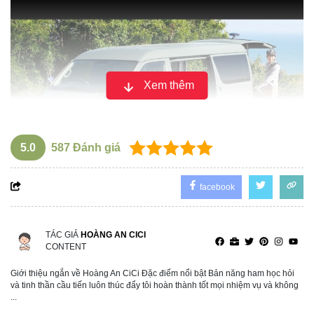
Xem thêm
5.0
587
Đánh giá
facebook
Hầu hết các chiếc ô tô cũ được đưa ra sàn đấu giá đã
TÁC GIẢ
HOÀNG AN CICI
được sử dụng trong khoảng thời gian từ 14 đến 22 năm,
CONTENT
với số km đã đi dao động từ 124.000 đến 384.000 km. Bộ
Giới thiệu ngắn về Hoàng An CiCi Đặc điểm nổi bật Bản năng ham học hỏi
Công Thương cho biết, các chiếc xe này khi mới được
và tinh thần cầu tiến luôn thúc đẩy tôi hoàn thành tốt mọi nhiệm vụ và không
...
mua có giá dao động từ 400 đến 940 triệu đồng.