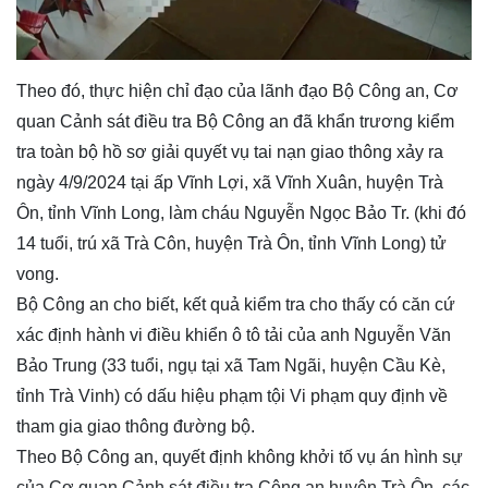
Theo đó, thực hiện chỉ đạo của lãnh đạo Bộ Công an, Cơ
quan Cảnh sát điều tra Bộ Công an đã khẩn trương kiểm
tra toàn bộ hồ sơ giải quyết vụ tai nạn giao thông xảy ra
ngày 4/9/2024 tại ấp Vĩnh Lợi, xã Vĩnh Xuân, huyện Trà
Ôn, tỉnh Vĩnh Long, làm cháu Nguyễn Ngọc Bảo Tr. (khi đó
14 tuổi, trú xã Trà Côn, huyện Trà Ôn, tỉnh Vĩnh Long) tử
vong.
Bộ Công an cho biết, kết quả kiểm tra cho thấy có căn cứ
xác định hành vi điều khiển ô tô tải của anh Nguyễn Văn
Bảo Trung (33 tuổi, ngụ tại xã Tam Ngãi, huyện Cầu Kè,
tỉnh Trà Vinh) có dấu hiệu phạm tội Vi phạm quy định về
tham gia giao thông đường bộ.
Theo Bộ Công an, quyết định không khởi tố vụ án hình sự
của Cơ quan Cảnh sát điều tra Công an huyện Trà Ôn, các