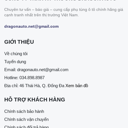
Xe của tài xế Trung chạy tới không xử lý kịp đã chèn qua
Chuyên tư vấn – báo giá – cung cấp phụ tùng ô tô chính hãng giá
người của cháu Tr. khiến bé bị thương dẫn đến tử vong.
cạnh tranh nhất trên thị trường Việt Nam.
Kết quả, Cơ quan cảnh sát điều tra Công an huyện Trà Ôn
dragonauto.net@gmail.com
ra quyết định không khởi tố vụ án.
GIỚI THIỆU
Về chúng tôi
Tuyển dụng
Email:
dragonauto.net@gmail.com
Hotline:
034.898.8987
Địa chỉ: 46 Thái Hà, Q. Đống Đa
Xem bản đồ
HỖ TRỢ KHÁCH HÀNG
Chính sách bảo hành
Chính sách vận chuyển
Chính sách đổi trả hàng