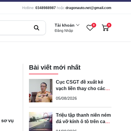
Hotline:
0348988987
hoặc
dragonauto.net@gmail.com
Tài khoản
0
0
Đăng Nhập
Bài viết mới nhất
Cục CSGT đề xuất kẻ
vạch liền thay cho các
vạch nét đứt trên các
05/08/2026
tuyến đường cong, cua,
đèo dốc để tránh tài xế
vượt ẩu
Triệu tập thanh niên ném
ồ sơ vụ
đá vỡ kính ô tô trên cao
tốc Hà Nội - Hải Phòng