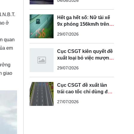
04/08/2026
N.N.B.T.
Hết ga hết số: Nữ tài xế
cao ở
9x phóng 156km/h trên
cao tốc Nội Bài - Lào Cai
29/07/2026
ên quan
 của em
Cục CSGT kiên quyết đề
xuất loại bỏ việc mượn
làn đường ngược chiều
rưởng
29/07/2026
để vượt xe
n giao
Cục CSGT đề xuất làn
trái cao tốc chỉ dùng để
vượt xe, cấm chạy liên
27/07/2026
tục