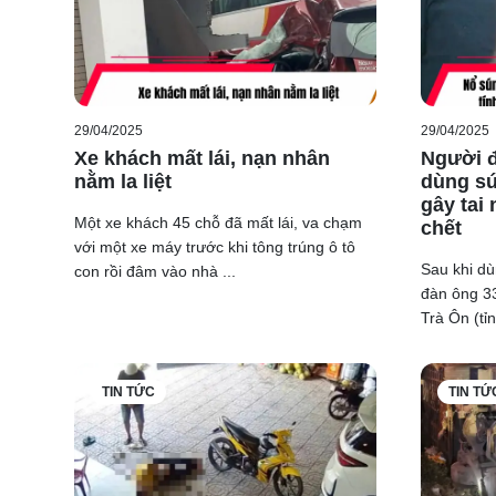
Xe của tài xế T. chạy tới không xử lý kịp đã chèn qu
Kết quả, Cơ quan cảnh sát điều tra Công an huyện Trà
29/04/2025
29/04/2025
Xe khách mất lái, nạn nhân
Người đ
nằm la liệt
dùng sú
gây tai
Một xe khách 45 chỗ đã mất lái, va chạm
chết
với một xe máy trước khi tông trúng ô tô
Sau khi dù
con rồi đâm vào nhà ...
đàn ông 33
Trà Ôn (tỉn
TIN TỨC
TIN TỨ