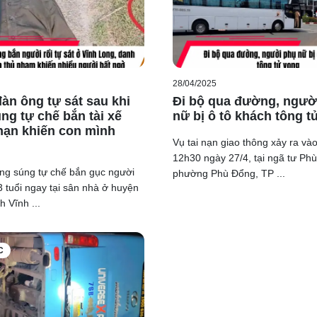
a người của T. khiến em bị thương dẫn đến tử vong.
 Ôn ra quyết định không khởi tố vụ án.
28/04/2025
àn ông tự sát sau khi
Đi bộ qua đường, ngườ
ng tự chế bắn tài xế
nữ bị ô tô khách tông t
 nạn khiến con mình
Vụ tai nạn giao thông xảy ra và
12h30 ngày 27/4, tại ngã tư Ph
ng súng tự chế bắn gục người
phường Phù Đổng, TP ...
 tuổi ngay tại sân nhà ở huyện
h Vĩnh ...
C