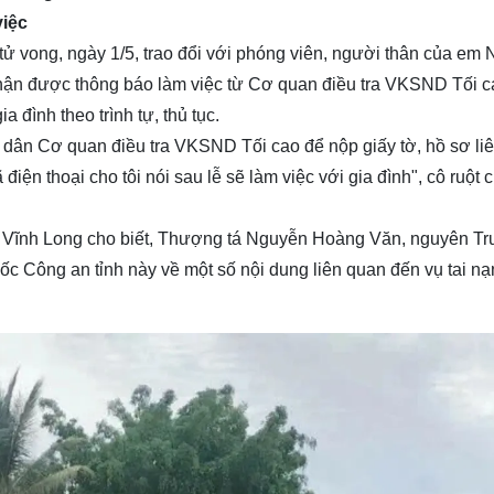
việc
 tử vong, ngày 1/5, trao đổi với phóng viên, người thân của em 
 nhận được thông báo làm việc từ Cơ quan điều tra VKSND Tối 
 đình theo trình tự, thủ tục.
g dân Cơ quan điều tra VKSND Tối cao để nộp giấy tờ, hồ sơ li
điện thoại cho tôi nói sau lễ sẽ làm việc với gia đình", cô ruột
ỉnh Vĩnh Long cho biết, Thượng tá Nguyễn Hoàng Văn, nguyên T
 Công an tỉnh này về một số nội dung liên quan đến vụ tai nạ