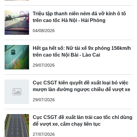
nhưng nhiều khả năng xe sẽ được trang bị màn hình cong
OLED cỡ lớn tích hợp bảng đồng hồ kỹ thuật số và hệ
Triệu tập thanh niên ném đá vỡ kính ô tô
thống thông tin giải trí, tương tự như Audi Q6 e-tron. Bên
trên cao tốc Hà Nội - Hải Phòng
cạnh đó, Audi A7 2026 cũng có thể sở hữu thêm một màn
04/08/2026
hình dành cho hành khách phía trước cùng nhiều dịch vụ
kết nối kỹ thuật số hiện đại khác.
Hết ga hết số: Nữ tài xế 9x phóng 156km/h
Để đáp ứng các tiêu chuẩn khí thải ngày càng nghiêm ngặt
trên cao tốc Nội Bài - Lào Cai
cũng như nhu cầu về khả năng tiết kiệm nhiên liệu của
29/07/2026
khách hàng, Audi A7 2026 sẽ được cung cấp các tùy chọn
động cơ hybrid và hybrid sạc điện (PHEV). Phiên bản
Cục CSGT kiên quyết đề xuất loại bỏ việc
PHEV dự kiến sẽ sử dụng pin lithium-ion 14,4 kWh, cho
mượn làn đường ngược chiều để vượt xe
phép xe di chuyển quãng đường gần 100 km chỉ bằng
29/07/2026
năng lượng điện.
Cục CSGT đề xuất làn trái cao tốc chỉ dùng
để vượt xe, cấm chạy liên tục
27/07/2026