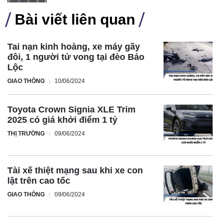
Bài viết liên quan
Tai nạn kinh hoàng, xe máy gãy
đôi, 1 người tử vong tại đèo Bảo
Lộc
GIAO THÔNG
10/06/2024
Toyota Crown Signia XLE Trim
Đặc biệt, Audi cũng sẽ giới thiệu các phiên bản hiệu suất
2025 có giá khởi điểm 1 tỷ
cao S7 và RS7 với hệ truyền động PHEV mạnh mẽ. Theo
THỊ TRƯỜNG
09/06/2024
một số nguồn tin, S7 và RS7 sẽ được trang bị động cơ V8
4.0L tăng áp kép, kết hợp mô-tơ điện và bộ pin 17,9 kWh,
Tài xế thiệt mạng sau khi xe con
sản sinh công suất gần 700 mã lực.
lật trên cao tốc
Audi A7 2026 sẽ cạnh tranh trực tiếp với BMW 5-Series và
GIAO THÔNG
09/06/2024
Mercedes-Benz E-Class. Dự kiến, A7 2026 sẽ chính thức
ra mắt vào đầu năm sau, trở thành phiên bản dành cho