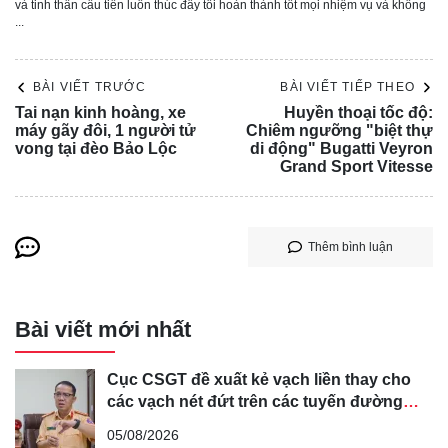
Combustion (PPC). Điều này đồng nghĩa với việc A7 mới
và tinh thần cầu tiến luôn thúc đẩy tôi hoàn thành tốt mọi nhiệm vụ và không
...
có thể sẽ sở hữu kích thước lớn hơn so với thế hệ tiền
nhiệm. Được biết, Audi A6 Avant hiện tại có chiều dài
4.939 mm, chiều rộng 1.886 mm và chiều cao 1.467 mm.
BÀI VIẾT TRƯỚC
BÀI VIẾT TIẾP THEO
Tai nạn kinh hoàng, xe
Huyền thoại tốc độ:
máy gãy đôi, 1 người tử
Chiêm ngưỡng "biệt thự
vong tại đèo Bảo Lộc
di động" Bugatti Veyron
Grand Sport Vitesse
Thêm bình luận
Bài viết mới nhất
Cục CSGT đề xuất kẻ vạch liền thay cho
các vạch nét đứt trên các tuyến đường
cong, cua, đèo dốc để tránh tài xế vượt ẩu
Mặc dù chưa có hình ảnh chi tiết về nội thất của A7 2026,
05/08/2026