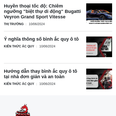
năm 2026 tại thị trường Bắc Mỹ.
Huyền thoại tốc độ: Chiêm
ngưỡng "biệt thự di động" Bugatti
Veyron Grand Sport Vitesse
THỊ TRƯỜNG
10/06/2024
Ý nghĩa thông số bình ắc quy ô tô
KIẾN THỨC ẮC QUY
10/06/2024
Hướng dẫn thay bình ắc quy ô tô
tại nhà đơn giản và an toàn
KIẾN THỨC ẮC QUY
10/06/2024