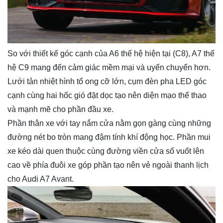
So với thiết kế góc cạnh của A6 thế hệ hiện tại (C8), A7 thế
hệ C9 mang đến cảm giác mềm mại và uyển chuyển hơn.
Lưới tản nhiệt hình tổ ong cỡ lớn, cụm đèn pha LED góc
cạnh cùng hai hốc gió đặt dọc tạo nên diện mạo thể thao
và mạnh mẽ cho phần đầu xe.
Phần thân xe với tay nắm cửa nằm gọn gàng cùng những
đường nét bo tròn mang đậm tính khí động học. Phần mui
xe kéo dài quen thuộc cùng đường viền cửa sổ vuốt lên
cao về phía đuôi xe góp phần tạo nên vẻ ngoài thanh lịch
cho Audi A7 Avant.