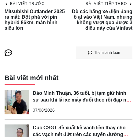
BÀI VIẾT TRƯỚC
BÀI VIẾT TIẾP THEO
Mitsubishi Outlander 2025
Dù các hãng xe điện đang
ra mắt: Đột phá với pin
ồ ạt vào Việt Nam, nhưng
hybrid 86km, màn hình
không vượt qua được 3
siêu lớn
điều này của Vinfast
Chevy vẫn chưa đưa ra bình luận chính thức về lý do thực
hiện thay đổi này. Tuy nhiên, động cơ mạnh nhất chỉ đắt
hơn động cơ cơ bản 1.285 USD cho năm 2024, vì vậy
Thêm bình luận
nhiều khả năng người mua đã chọn động cơ này. Đây
cũng là động cơ duy nhất có sẵn trên phiên bản GMC cao
Bài viết mới nhất
cấp hơn của chiếc xe tải, do đó, việc loại bỏ động cơ cấp
thấp có thể đơn giản hóa quy trình sản xuất. Cả hai phiên
Đào Minh Thuận, 36 tuổi, bị tạm giữ hình
bản đều được sản xuất trên cùng một dây chuyền lắp ráp.
sự sau khi lái xe máy đuổi theo rồi đạp ngã
chồng cũ của bạn gái
07/08/2026
Cục CSGT đề xuất kẻ vạch liền thay cho
các vạch nét đứt trên các tuyến đường