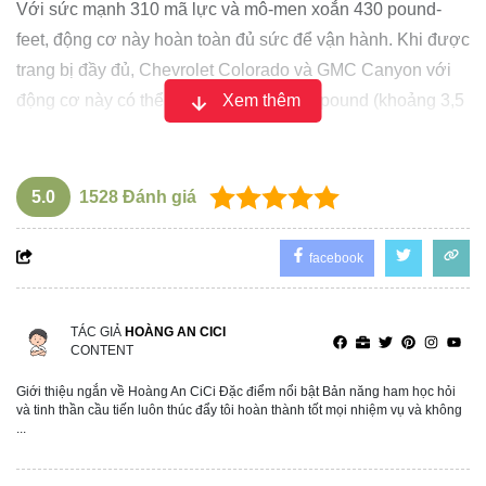
Với sức mạnh 310 mã lực và mô-men xoắn 430 pound-
feet, động cơ này hoàn toàn đủ sức để vận hành. Khi được
trang bị đầy đủ, Chevrolet Colorado và GMC Canyon với
động cơ này có thể kéo được tới 7,700 pound (khoảng 3,5
Xem thêm
tấn) và chở được tới 1,710 pound (khoảng 775 kg) trong
thùng xe. Động cơ trước đây ở cấp thấp hơn, với 237 mã
lực và mô-men xoắn 259 pound-feet, chỉ có thể kéo được
5.0
1528
Đánh giá
3,500 pound (khoảng 1,6 tấn) và chở được 1,490 pound
(khoảng 675 kg) tải trọng.
facebook
TÁC GIẢ
HOÀNG AN CICI
CONTENT
Giới thiệu ngắn về Hoàng An CiCi Đặc điểm nổi bật Bản năng ham học hỏi
và tinh thần cầu tiến luôn thúc đẩy tôi hoàn thành tốt mọi nhiệm vụ và không
...