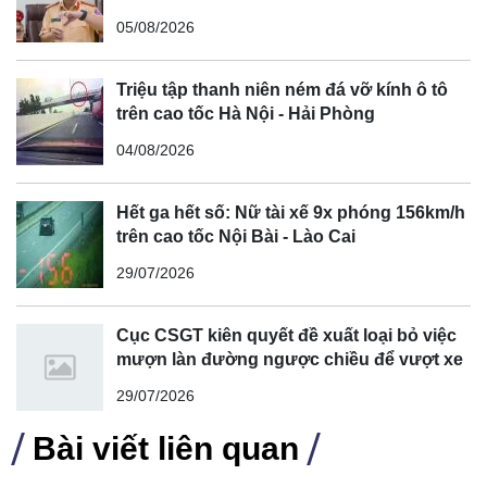
cong, cua, đèo dốc để tránh tài xế vượt ẩu
05/08/2026
Triệu tập thanh niên ném đá vỡ kính ô tô
trên cao tốc Hà Nội - Hải Phòng
04/08/2026
General Motors đang cố gắng tối đa hóa lợi nhuận từ các
Hết ga hết số: Nữ tài xế 9x phóng 156km/h
phương tiện đốt trong của mình để bù đắp cho lợi nhuận
trên cao tốc Nội Bài - Lào Cai
thấp của các phương tiện điện. Điều này áp dụng nhất cho
29/07/2026
các xe bán tải và SUV của họ.
Cục CSGT kiên quyết đề xuất loại bỏ việc
mượn làn đường ngược chiều để vượt xe
29/07/2026
Bài viết liên quan