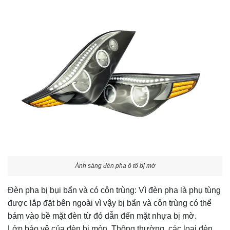
Ánh sáng đèn pha ô tô bị mờ
Đèn pha bị bụi bẩn và có côn trùng: Vì đèn pha là phụ tùng
được lắp đặt bên ngoài vì vậy bị bẩn và côn trùng có thể
bám vào bề mặt đèn từ đó dẫn đến mặt nhựa bị mờ.
Lớp bảo vệ của đèn bị mòn. Thông thường, các loại đèn