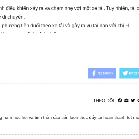
h điều khiển xảy ra va chạm nhẹ với một xe tải. Tuy nhiên, tài 
e di chuyển.
phương tiện đuổi theo xe tải và gây ra vụ tai nạn với chị H..
ý theo quy định pháp luật.
facebook
twitter
THEO DÕI:
 ham học hỏi và tinh thần cầu tiến luôn thúc đẩy tôi hoàn thành tốt m