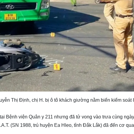
ễn Thị Định, chị H. bị ô tô khách giường nằm biển kiểm soát 
ại Bệnh viện Quân y 211 nhưng đã tử vong vào trưa cùng ngày
L.A.T. (SN 1988, trú huyện Ea Hleo, tỉnh Đắk Lắk) đã đến cơ qu