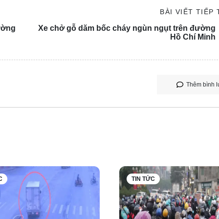
BÀI VIẾT TIẾP
ường
Xe chở gỗ dăm bốc cháy ngùn ngụt trên đường
Hồ Chí Minh
Thêm bình l
C
TIN TỨC