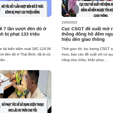
15/03/2025
xế 7 lần vượt đèn đỏ ở
Cục CSGT đề xuất mở r
h bị phạt 133 triệu
thống đồng hồ đếm ngư
hiệu đèn giao thông
xe tải biển kiểm soát 18C-124.06
Thời gian tới, lực lượng CSGT 
ượt đèn đỏ ở Thái Bình, đã bị xử
mưu, báo cáo đề xuất với cơ q
iệu ...
năng sửa chữa, khắc phục ...
C