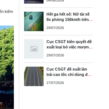
04/08/2026
iển kiểm
Hết ga hết số: Nữ tài xế
9x phóng 156km/h trên
cao tốc Nội Bài - Lào Cai
29/07/2026
Cục CSGT kiên quyết đề
xuất loại bỏ việc mượn
làn đường ngược chiều
29/07/2026
để vượt xe
Cục CSGT đề xuất làn
trái cao tốc chỉ dùng để
vượt xe, cấm chạy liên
27/07/2026
tục