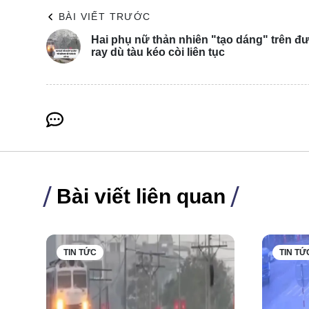
BÀI VIẾT TRƯỚC
Hai phụ nữ thản nhiên "tạo dáng" trên đ
ray dù tàu kéo còi liên tục
Bài viết liên quan
TIN TỨC
TIN TỨ