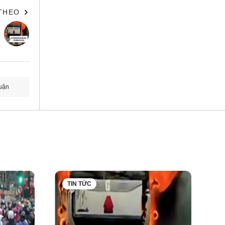
 THEO
uận
TIN TỨC