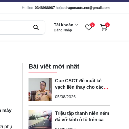
Hotline:
0348988987
hoặc
dragonauto.net@gmail.com
Tài khoản
0
0
Đăng Nhập
Bài viết mới nhất
Cục CSGT đề xuất kẻ
vạch liền thay cho các
vạch nét đứt trên các
05/08/2026
tuyến đường cong, cua,
đèo dốc để tránh tài xế
xe máy
vượt ẩu
Triệu tập thanh niên ném
đá vỡ kính ô tô trên cao
tốc Hà Nội - Hải Phòng
ời phụ