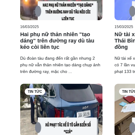
16/03/2025
15/03/2025
Hai phụ nữ thản nhiên "tạo
Nữ tài 
dáng" trên đường ray dù tàu
Thái Bìn
kéo còi liên tục
đồng
Dù đoàn tàu đang đến rất gần nhưng 2
Nữ tài xế 
phụ nữ vẫn thản nhiên tạo dáng chụp ảnh
có 7 lần v
trên đường ray, mặc cho ...
phạt 133 tr
TIN TỨC
TIN TỨ