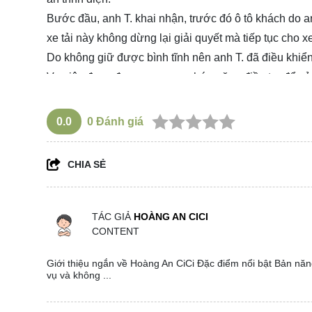
Bước đầu, anh T. khai nhận, trước đó ô tô khách do an
xe tải này không dừng lại giải quyết mà tiếp tục cho x
Do không giữ được bình tĩnh nên anh T. đã điều khiển 
Vụ việc đang được cơ quan chức năng điều tra để xử l
0.0
0
Đánh giá
CHIA SẺ
TÁC GIẢ
HOÀNG AN CICI
CONTENT
Giới thiệu ngắn về Hoàng An CiCi Đặc điểm nổi bật Bản năng
vụ và không ...