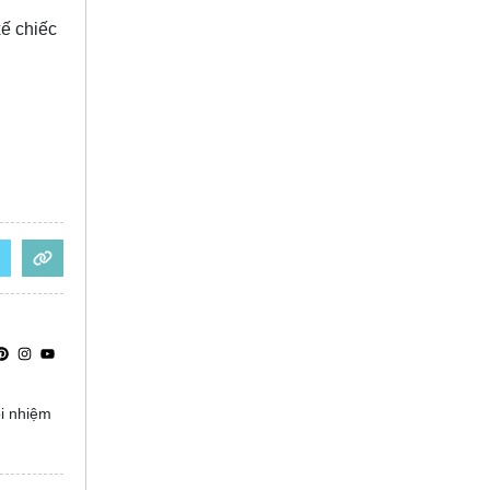
xế chiếc
ọi nhiệm