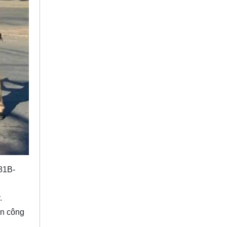
81B-
.
an công