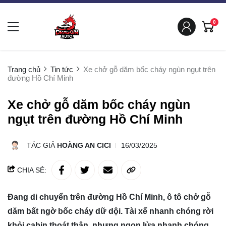
0
Trang chủ
Tin tức
Xe chở gỗ dăm bốc cháy ngùn ngụt trên
đường Hồ Chí Minh
Xe chở gỗ dăm bốc cháy ngùn
ngụt trên đường Hồ Chí Minh
TÁC GIẢ
HOÀNG AN CICI
16/03/2025
CHIA SẺ:
Đang di chuyển trên đường Hồ Chí Minh, ô tô chở gỗ
dăm bất ngờ bốc cháy dữ dội. Tài xế nhanh chóng rời
khỏi cabin thoát thân, nhưng ngọn lửa nhanh chóng