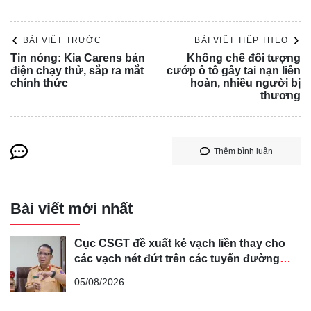
BÀI VIẾT TRƯỚC
BÀI VIẾT TIẾP THEO
Tin nóng: Kia Carens bản
Khống chế đối tượng
điện chạy thử, sắp ra mắt
cướp ô tô gây tai nạn liên
chính thức
hoàn, nhiều người bị
thương
Thêm bình luận
Bài viết mới nhất
Cục CSGT đề xuất kẻ vạch liền thay cho
các vạch nét đứt trên các tuyến đường
"Tôi và gia đình đang ăn sáng thì bất ngờ nghe thấy tiếng
cong, cua, đèo dốc để tránh tài xế vượt ẩu
động lớn. Khi nhìn ra thì thấy chiếc xe container đang lao
05/08/2026
thẳng vào cửa hàng. May mắn là có cây xanh chặn lại",