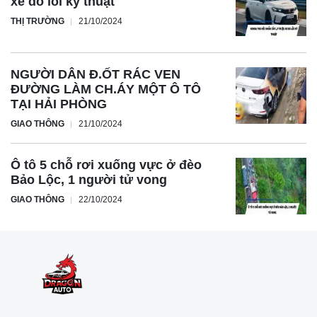
xe do lỗi kỹ thuật
THỊ TRƯỜNG
21/10/2024
NGƯỜI DÂN Đ.ỐT RÁC VEN
ĐƯỜNG LÀM CH.ÁY MỘT Ô TÔ
TẠI HẢI PHÒNG
GIAO THÔNG
21/10/2024
Ô tô 5 chỗ rơi xuống vực ở đèo
Bảo Lộc, 1 người tử vong
GIAO THÔNG
22/10/2024