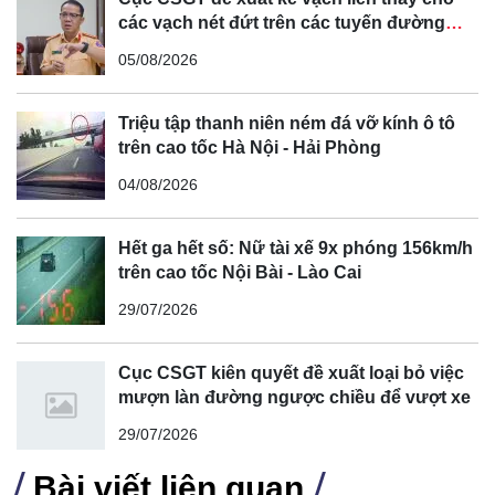
cảnh tương lai mà mọi bề mặt đều có thể biến thành màn
các vạch nét đứt trên các tuyến đường
hình hiển thị thông tin sẽ sớm trở thành hiện thực. Không
cong, cua, đèo dốc để tránh tài xế vượt ẩu
05/08/2026
chỉ mang đến trải nghiệm người dùng hoàn toàn mới, giải
pháp này còn tối ưu hóa không gian nội thất xe khi loại bỏ
Triệu tập thanh niên ném đá vỡ kính ô tô
sự cần thiết của các màn hình vật lý truyền thống.
trên cao tốc Hà Nội - Hải Phòng
04/08/2026
Hết ga hết số: Nữ tài xế 9x phóng 156km/h
trên cao tốc Nội Bài - Lào Cai
29/07/2026
Cục CSGT kiên quyết đề xuất loại bỏ việc
mượn làn đường ngược chiều để vượt xe
29/07/2026
Bài viết liên quan