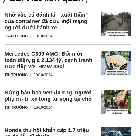
Nhờ vào cú đánh lái "xuất thần"
của container đã cứu một mạng
người dưới bánh xe
GIAO THÔNG
19/10/2024
Mercedes C300 AMG: Đổi mới
toàn diện, giá 2.134 tỷ, cạnh tranh
trực tiếp với BMW 330i
THỊ TRƯỜNG
19/10/2024
Đứng bán hoa ven đường, người
phụ nữ bị xe tông tử vọng tại chỗ
THỊ TRƯỜNG
18/10/2024
Honda thu hồi khẩn cấp 1,7 triệu