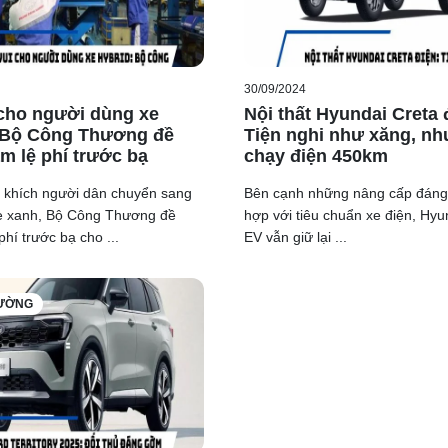
30/09/2024
 cho người dùng xe
Nội thất Hyundai Creta 
 Bộ Công Thương đề
Tiện nghi như xăng, n
ảm lệ phí trước bạ
chạy điện 450km
 khích người dân chuyển sang
Bên cạnh những nâng cấp đáng
e xanh, Bộ Công Thương đề
hợp với tiêu chuẩn xe điện, Hyu
phí trước bạ cho ...
EV vẫn giữ lại ...
L07, Mazda EZ-6 vẫn mang đậm dấu ấn riêng với những đường n
21 x 1890 x 1485 mm và chiều dài cơ sở 2.895 mm, EZ-6 sở hữu
RƯỜNG
i bật với lưới tản nhiệt đặc trưng, cùng cụm đèn pha LED được
ang trọng.