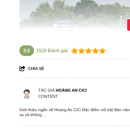
5.0
1520
Đánh giá
CHIA SẺ
TÁC GIẢ
HOÀNG AN CICI
CONTENT
Giới thiệu ngắn về Hoàng An CiCi Đặc điểm nổi bật Bản năng
vụ và không ...