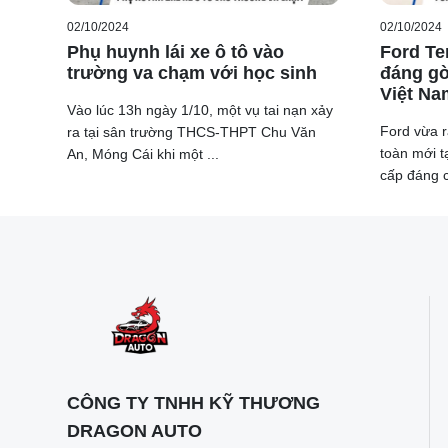
02/10/2024
02/10/2024
Phụ huynh lái xe ô tô vào
Ford Ter
trường va chạm với học sinh
đáng gờ
Việt Na
Vào lúc 13h ngày 1/10, một vụ tai nạn xảy
Ford vừa r
ra tại sân trường THCS-THPT Chu Văn
toàn mới t
An, Móng Cái khi một ...
cấp đáng c
CÔNG TY TNHH KỸ THƯƠNG
DRAGON AUTO