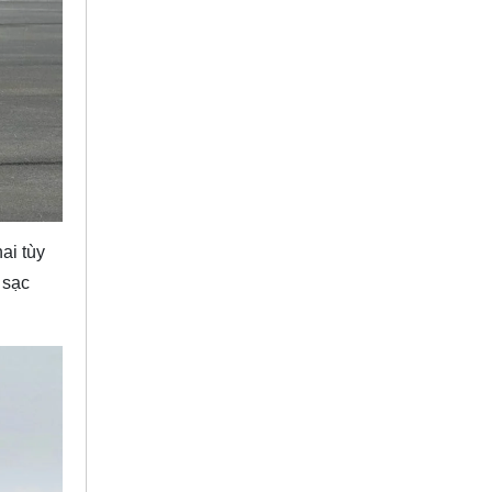
ai tùy
 sạc