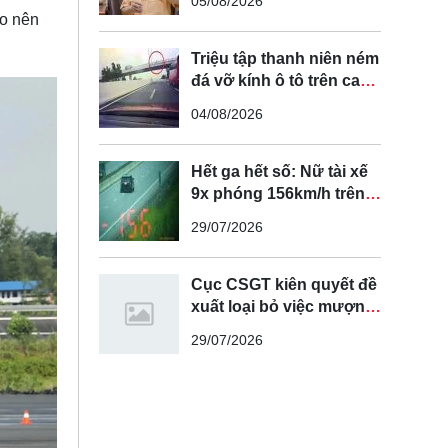
05/08/2026
tuyến đường cong, cua,
ạo nên
đèo dốc để tránh tài xế
vượt ẩu
Triệu tập thanh niên ném
đá vỡ kính ô tô trên cao
tốc Hà Nội - Hải Phòng
04/08/2026
Hết ga hết số: Nữ tài xế
9x phóng 156km/h trên
cao tốc Nội Bài - Lào Cai
29/07/2026
Cục CSGT kiên quyết đề
xuất loại bỏ việc mượn
làn đường ngược chiều
29/07/2026
để vượt xe