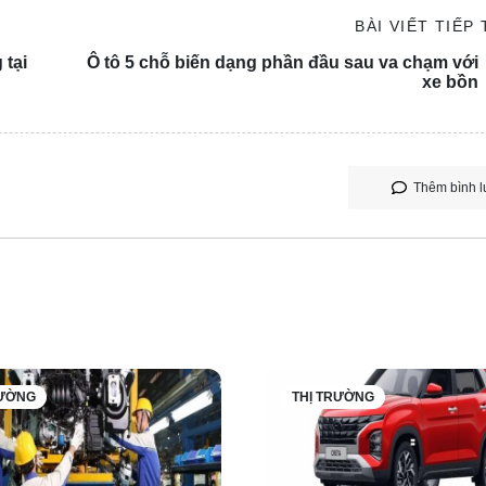
 cơ xăng 1.5L kết hợp với động cơ điện 215 mã lực, mang đến
BÀI VIẾT TIẾP
n pin, xe có thể di chuyển hoàn toàn bằng điện lên đến 200km,
 tại
Ô tô 5 chỗ biến dạng phần đầu sau va chạm với
xe bồn
Thêm bình l
RƯỜNG
THỊ TRƯỜNG