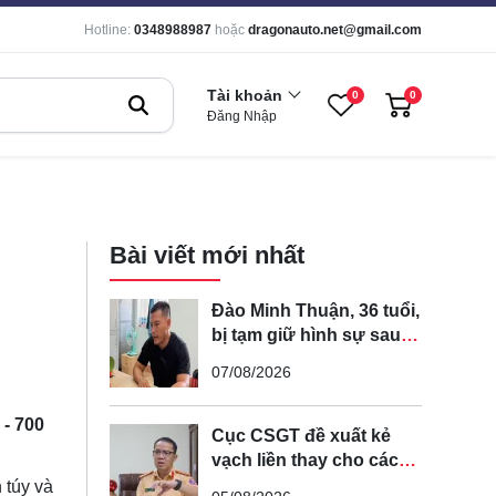
Hotline:
0348988987
hoặc
dragonauto.net@gmail.com
Tài khoản
0
0
Đăng Nhập
Bài viết mới nhất
Đào Minh Thuận, 36 tuổi,
bị tạm giữ hình sự sau
khi lái xe máy đuổi theo
07/08/2026
rồi đạp ngã chồng cũ
của bạn gái
 - 700
Cục CSGT đề xuất kẻ
vạch liền thay cho các
vạch nét đứt trên các
 túy và