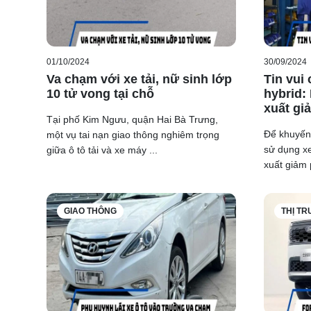
01/10/2024
30/09/2024
Va chạm với xe tải, nữ sinh lớp
Tin vui
10 tử vong tại chỗ
hybrid:
xuất gi
Tại phố Kim Ngưu, quận Hai Bà Trưng,
Để khuyến
một vụ tai nạn giao thông nghiêm trọng
sử dụng x
giữa ô tô tải và xe máy ...
xuất giảm 
Mặc dù chia sẻ chung nền tảng với Deepal SL03 và 
kế đặc trưng của Mazda. Với kích thước tổng thể 49
GIAO THÔNG
THỊ T
hình lớn hơn so với hai người anh em. Phần đầu xe nổ
kế tinh xảo, tạo nên một diện mạo vừa hiện đại vừa s