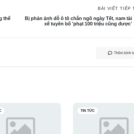
BÀI VIẾT TIẾP
g thể
Bị phản ánh đỗ ô tô chắn ngõ ngày Tết, nam tài
xế tuyên bố 'phạt 100 triệu cũng được'
Thêm bình l
C
TIN TỨC