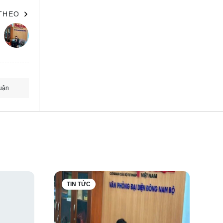
 THEO
uận
TIN TỨC