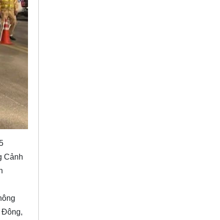
5
ng Cảnh
n
thông
n Đông,