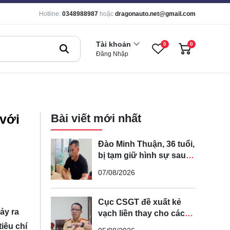
Hotline:
0348988987
hoặc
dragonauto.net@gmail.com
Tài khoản
0
0
Đăng Nhập
 với
Bài viết mới nhất
Đào Minh Thuận, 36 tuổi,
bị tạm giữ hình sự sau
khi lái xe máy đuổi theo
07/08/2026
rồi đạp ngã chồng cũ
của bạn gái
Cục CSGT đề xuất kẻ
ảy ra
vạch liền thay cho các
vạch nét đứt trên các
tiêu chí