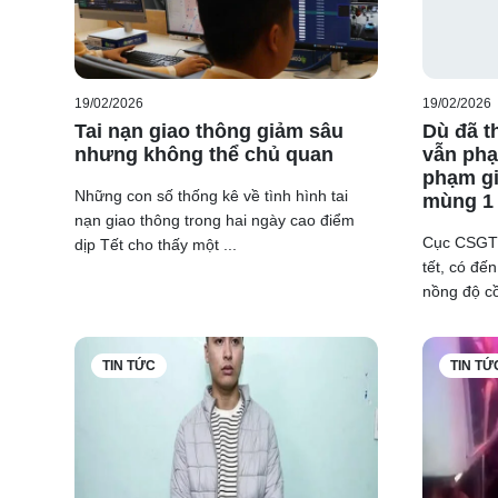
19/02/2026
19/02/2026
Tai nạn giao thông giảm sâu
Dù đã t
nhưng không thể chủ quan
vẫn phạt
phạm gi
Những con số thống kê về tình hình tai
mùng 1 
nạn giao thông trong hai ngày cao điểm
Cục CSGT c
dịp Tết cho thấy một ...
tết, có đế
nồng độ cồn
TIN TỨC
TIN TỨ