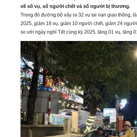
về số vụ, số người chết và số người bị thương.
Trong đó đường bộ xảy ra 32 vụ tai nạn giao thông, l
2025, giảm 18 vụ, giảm 10 người chết, giảm 24 người 
so với ngày nghỉ Tết cùng kỳ 2025, tăng 01 vụ, tăng 