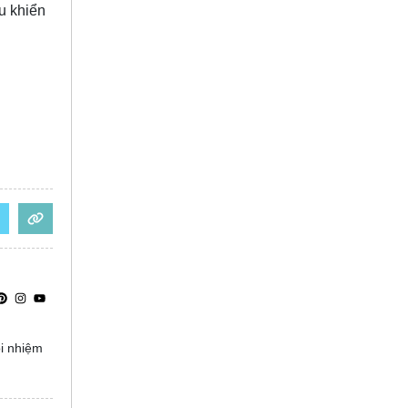
u khiển
ọi nhiệm