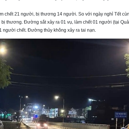
àm chết 21 người, bị thương 14 người. So với ngày nghỉ Tết cù
bị thương. Đường sắt xảy ra 01 vụ, làm chết 01 người (tại Quản
01 người chết. Đường thủy không xảy ra tai nạn.