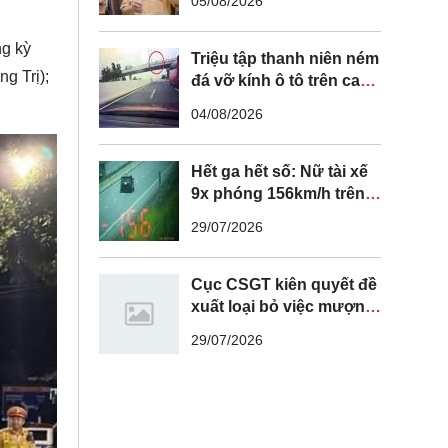
05/08/2026
tuyến đường cong, cua,
đèo dốc để tránh tài xế
ng kỳ
vượt ẩu
Triệu tập thanh niên ném
g Trị);
đá vỡ kính ô tô trên cao
tốc Hà Nội - Hải Phòng
04/08/2026
Hết ga hết số: Nữ tài xế
9x phóng 156km/h trên
cao tốc Nội Bài - Lào Cai
29/07/2026
Cục CSGT kiên quyết đề
xuất loại bỏ việc mượn
làn đường ngược chiều
29/07/2026
để vượt xe