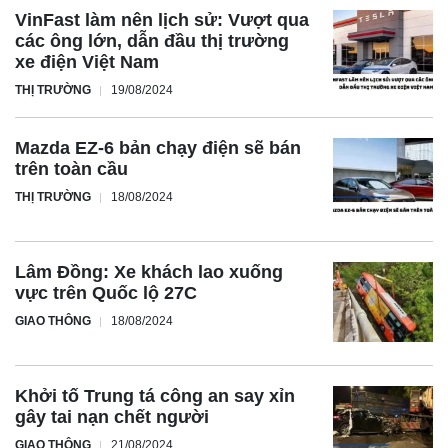
VinFast làm nên lịch sử: Vượt qua
các ông lớn, dẫn đầu thị trường
xe điện Việt Nam
THỊ TRƯỜNG
19/08/2024
Mazda EZ-6 bản chạy điện sẽ bán
trên toàn cầu
THỊ TRƯỜNG
18/08/2024
Lâm Đồng: Xe khách lao xuống
vực trên Quốc lộ 27C
GIAO THÔNG
18/08/2024
Khởi tố Trung tá công an say xỉn
gây tai nạn chết người
GIAO THÔNG
21/08/2024