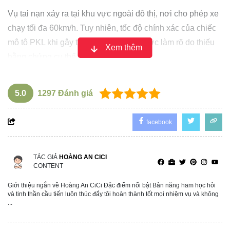
Vụ tai nạn xảy ra tại khu vực ngoài đô thị, nơi cho phép xe
chạy tối đa 60km/h. Tuy nhiên, tốc độ chính xác của chiếc
mô tô PKL khi gây tai nạn vẫn chưa được làm rõ do thiếu
Xem thêm
bằng chứng cụ thể.
5.0
1297
Đánh giá
facebook
TÁC GIẢ
HOÀNG AN CICI
CONTENT
Giới thiệu ngắn về Hoàng An CiCi Đặc điểm nổi bật Bản năng ham học hỏi
và tinh thần cầu tiến luôn thúc đẩy tôi hoàn thành tốt mọi nhiệm vụ và không
...