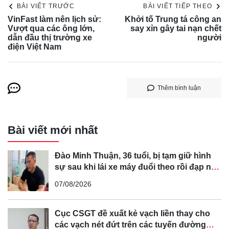
BÀI VIẾT TRƯỚC
BÀI VIẾT TIẾP THEO
VinFast làm nên lịch sử:
Khởi tố Trung tá công an
Vượt qua các ông lớn,
say xỉn gây tai nạn chết
dẫn đầu thị trường xe
người
điện Việt Nam
Thêm bình luận
Bài viết mới nhất
Đào Minh Thuận, 36 tuổi, bị tạm giữ hình
sự sau khi lái xe máy đuổi theo rồi đạp ngã
chồng cũ của bạn gái
07/08/2026
Cục CSGT đề xuất kẻ vạch liền thay cho
các vạch nét đứt trên các tuyến đường