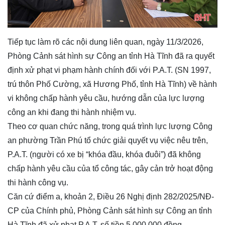
Tiếp tục làm rõ các nội dung liên quan, ngày 11/3/2026,
Phòng Cảnh sát hình sự Công an tỉnh Hà Tĩnh đã ra quyết
định xử phạt vi phạm hành chính đối với P.A.T. (SN 1997,
trú thôn Phố Cường, xã Hương Phố, tỉnh Hà Tĩnh) về hành
vi không chấp hành yêu cầu, hướng dẫn của lực lượng
công an khi đang thi hành nhiệm vụ.
Theo cơ quan chức năng, trong quá trình lực lượng Công
an phường Trần Phú tổ chức giải quyết vụ việc nêu trên,
P.A.T. (người có xe bị “khóa đầu, khóa đuôi”) đã không
chấp hành yêu cầu của tổ công tác, gây cản trở hoạt động
thi hành công vụ.
Căn cứ điểm a, khoản 2, Điều 26 Nghị định 282/2025/NĐ-
CP của Chính phủ, Phòng Cảnh sát hình sự Công an tỉnh
Hà Tĩnh đã xử phạt P.A.T. số tiền 5.000.000 đồng.