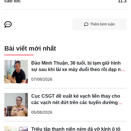
cao tốc
11.3
Thêm bình luận
Bài viết mới nhất
Đào Minh Thuận, 36 tuổi, bị tạm giữ hình
sự sau khi lái xe máy đuổi theo rồi đạp ngã
chồng cũ của bạn gái
07/08/2026
Cục CSGT đề xuất kẻ vạch liền thay cho
các vạch nét đứt trên các tuyến đường
cong, cua, đèo dốc để tránh tài xế vượt ẩu
05/08/2026
Triệu tập thanh niên ném đá vỡ kính ô tô