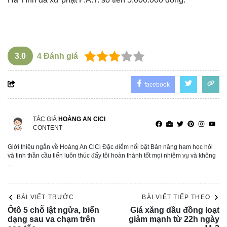
3.0
4
Đánh giá
facebook
TÁC GIẢ
HOÀNG AN CICI
CONTENT
Giới thiệu ngắn về Hoàng An CiCi Đặc điểm nổi bật Bản năng ham học hỏi
và tinh thần cầu tiến luôn thúc đẩy tôi hoàn thành tốt mọi nhiệm vụ và không
...
BÀI VIẾT TRƯỚC
BÀI VIẾT TIẾP THEO
Ôtô 5 chỗ lật ngửa, biến
Giá xăng dầu đồng loạt
dạng sau va chạm trên
giảm mạnh từ 22h ngày