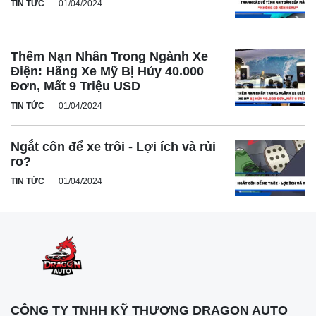
TIN TỨC
01/04/2024
chuyển quãng đường 560km sau mỗi lần sạc đầy.
Kết luận
Polestar 4 không chỉ gây ấn tượng bởi thiết kế táo bạo mà
Thêm Nạn Nhân Trong Ngành Xe
còn mang đến trải nghiệm lái xe an toàn và đầy hứng khởi
Điện: Hãng Xe Mỹ Bị Hủy 40.000
Đơn, Mất 9 Triệu USD
với những công nghệ tiên tiến và sức mạnh vượt trội.
TIN TỨC
01/04/2024
Ngắt côn để xe trôi - Lợi ích và rủi
ro?
TIN TỨC
01/04/2024
CÔNG TY TNHH KỸ THƯƠNG DRAGON AUTO