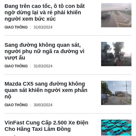
cấp
Đang trên cao tốc, ô tô con bất
ngờ dừng lại và rẻ phải khiến
người xem bức xúc
GIAO THÔNG
31/03/2024
Sang đường không quan sát,
người phụ nữ ngã ra đường vì
vượt ẩu
GIAO THÔNG
31/03/2024
Mazda CX5 sang đường không
quan sát khiến người xem phẫn
nộ
GIAO THÔNG
30/03/2024
Chiếc SUV điện này sở hữu sức mạnh đáng nể với công
VinFast Cung Cấp 2.500 Xe Điện
suất lên đến 544 mã lực, giúp xe tăng tốc từ 0-100 km/h chỉ
Cho Hãng Taxi Lâm Đồng
trong 3,8 giây. Khối pin 102kWh tùy chọn cho phép xe di