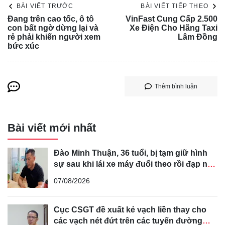
BÀI VIẾT TRƯỚC
BÀI VIẾT TIẾP THEO
hình hiển thị hình ảnh gặp trục trặc, lái xe sẽ hoàn toàn mất
Đang trên cao tốc, ô tô
VinFast Cung Cấp 2.500
khả năng quan sát phía sau, dẫn đến nguy cơ mất an toàn
con bất ngờ dừng lại và
Xe Điện Cho Hãng Taxi
rẻ phải khiến người xem
Lâm Đồng
cao.
bức xúc
Polestar Bênh Vực Thiết Kế Táo Bạo Của
Mẫu Xe Điện Polestar 4
Bất chấp những lo ngại về tính an toàn, Polestar - thương
Thêm bình luận
hiệu con của Volvo Car Group, khẳng định thiết kế bỏ kính
sau trên Polestar 4 là xu hướng tương lai. Nhờ loại bỏ
mảng kính lớn, Polestar 4 sở hữu kiểu dáng đẹp mắt hơn
Bài viết mới nhất
và không gian nội thất rộng rãi hơn.
Đào Minh Thuận, 36 tuổi, bị tạm giữ hình
sự sau khi lái xe máy đuổi theo rồi đạp ngã
chồng cũ của bạn gái
07/08/2026
Khôn
g gian
nội
Cục CSGT đề xuất kẻ vạch liền thay cho
các vạch nét đứt trên các tuyến đường
thất