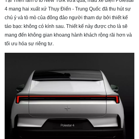
Tại Triển lãm ô tô New York vừa qua, mẫu xe điện Polestar
4 mang hai xuất xứ Thụy Điển - Trung Quốc đã thu hút sự
chú ý và tò mò của đông đảo người tham dự bởi thiết kế
táo bạo: không có kính sau. Thiết kế này được cho là sẽ
mang đến không gian khoang hành khách rộng rãi hơn và
tối ưu hóa sự riêng tư.