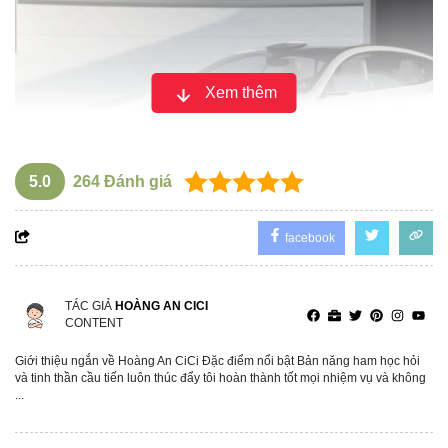
Xem thêm
5.0
264
Đánh giá
facebook
TÁC GIẢ
HOÀNG AN CICI
Mẫu thiết kế vấp phải nhiều tranh cãi
CONTENT
Họ cũng lo ngại về tính thực tiễn của thiết kế này trong
Giới thiệu ngắn về Hoàng An CiCi Đặc điểm nổi bật Bản năng ham học hỏi
và tinh thần cầu tiến luôn thúc đẩy tôi hoàn thành tốt mọi nhiệm vụ và không
điều kiện thời tiết khắc nghiệt như mưa tuyết phổ biến ở
...
châu Âu và Bắc Mỹ. Việc giữ cho camera không bị mờ hay
đóng băng sẽ là một thách thức lớn. Hơn nữa, nếu màn