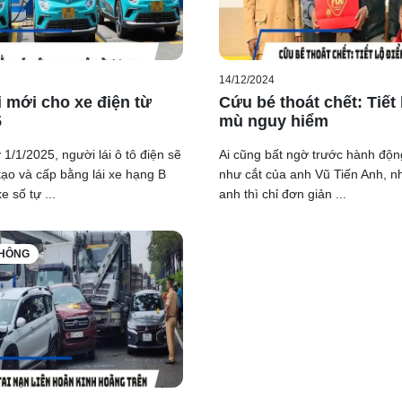
14/12/2024
i mới cho xe điện từ
Cứu bé thoát chết: Tiết
5
mù nguy hiểm
 1/1/2025, người lái ô tô điện sẽ
Ai cũng bất ngờ trước hành độ
ạo và cấp bằng lái xe hạng B
như cắt của anh Vũ Tiến Anh, n
 số tự ...
anh thì chỉ đơn giản ...
THÔNG