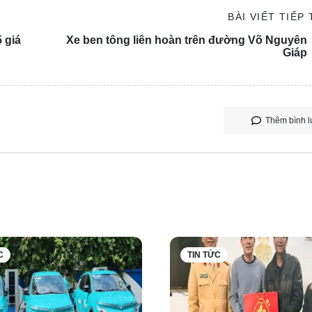
BÀI VIẾT TIẾP
5 giá
Xe ben tông liên hoàn trên đường Võ Nguyên
Giáp
Thêm bình l
 điện, từ khung vỏ đến động cơ, đều được sản xuất ngay trong k
n tích của tổ hợp được dành để phát triển khu công nghiệp phụ 
ng linh kiện.
C
TIN TỨC
áp và sản xuất động cơ, với hệ thống dây chuyền công nghệ tiê
, Áo, Hàn Quốc...