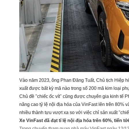
Vào năm 2023, ông Phan Đăng Tuất, Chủ tịch Hiệp hộ
xuất được bất kỳ mã nào trong số 200 mã kim loại phục
Chủ đề "chiếc ốc vít" cũng được chuyên gia kinh tế P
nâng cao tỷ lệ nội địa hóa của VinFast lên trên 80%
nhiều thành tựu vượt xa so với việc chỉ sản xuất "chiế
Xe VinFast đã đạt tỉ lệ nội địa hóa trên 60%, tiến t
Trong chuyến tham quan nhà máy VinFast ngày 12/12, 