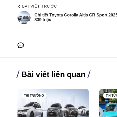
BÀI VIẾT TRƯỚC
Chi tiết Toyota Corolla Altis GR Sport 202
839 triệu
Bài viết liên quan
Tại đây, nhiều chi tiết quan trọng cấu thành nên ô tô
viên nhà máy. Theo thông tin từ VinFast, hơn 30% diệ
điều kiện cho các doanh nghiệp tham gia chuỗi cung ứ
THỊ TRƯỜNG
TIN TỨ
Hiện nay, VinFast sở hữu các nhà máy dập, hàn, lắp r
được nhập khẩu từ các thương hiệu uy tín đến từ Đức