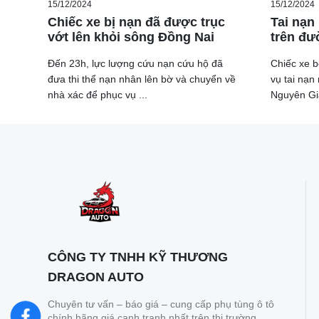
15/12/2024
15/12/2024
Chiếc xe bị nạn đã được trục
Tai nạn
vớt lên khỏi sông Đồng Nai
trên đư
Đến 23h, lực lượng cứu nạn cứu hộ đã
Chiếc xe b
đưa thi thể nạn nhân lên bờ và chuyển về
vụ tai nạn
nhà xác để phục vụ ...
Nguyên Giá
Sau chuyến tham quan nhà máy, bà Lan chia sẻ: "Khi đ
VinFast thực sự ấn tượng. Tại đây, chúng ta có thể nh
Hải Phòng. Các thiết bị phục vụ sản xuất đều đến từ n
Chuyên gia này cũng nhận định rằng mục tiêu đạt tỷ 
khả thi.
CÔNG TY TNHH KỸ THƯƠNG
DRAGON AUTO
Chuyên tư vấn – báo giá – cung cấp phụ tùng ô tô
chính hãng giá cạnh tranh nhất trên thị trường