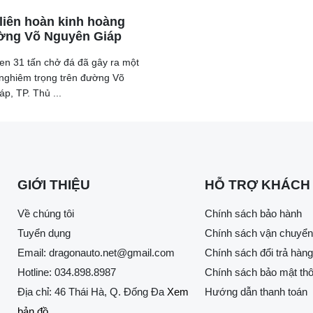
 liên hoàn kinh hoàng
ờng Võ Nguyên Giáp
en 31 tấn chở đá đã gây ra một
 nghiêm trọng trên đường Võ
p, TP. Thủ ...
ược chứng kiến trực tiếp, tôi thấy tỉ lệ nội địa hóa hơn 60% c
ìn thấy rất nhiều bộ phận quan trọng của xe hơi được sản xuất 
GIỚI THIỆU
HỖ TRỢ KHÁCH
hững quốc gia có nền công nghiệp tiên tiến và hiện đại nhất."
lệ nội địa hóa 84% vào năm 2026, như VinFast đã công bố, hoà
Về chúng tôi
Chính sách bảo hành
Tuyển dụng
Chính sách vận chuyển
Email:
dragonauto.net@gmail.com
Chính sách đổi trả hàng
Hotline:
034.898.8987
Chính sách bảo mật thô
Địa chỉ: 46 Thái Hà, Q. Đống Đa
Xem
Hướng dẫn thanh toán
bản đồ