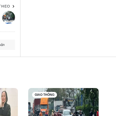
 THEO
uận
huôn
trợ, tạo
GIAO THÔNG
n tiến