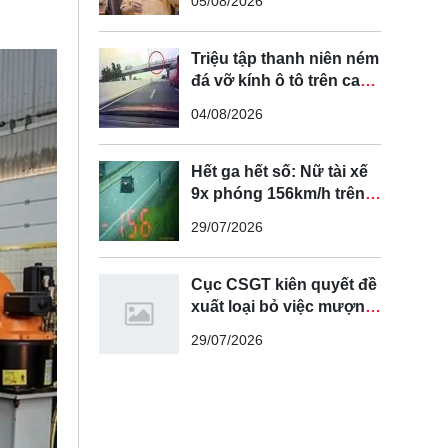
05/08/2026
tuyến đường cong, cua,
đèo dốc để tránh tài xế
vượt ẩu
Triệu tập thanh niên ném
đá vỡ kính ô tô trên cao
tốc Hà Nội - Hải Phòng
04/08/2026
Hết ga hết số: Nữ tài xế
9x phóng 156km/h trên
cao tốc Nội Bài - Lào Cai
29/07/2026
Cục CSGT kiên quyết đề
xuất loại bỏ việc mượn
làn đường ngược chiều
29/07/2026
để vượt xe