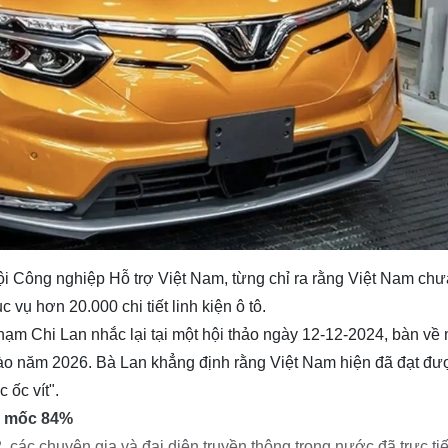
i Công nghiệp Hỗ trợ Việt Nam, từng chỉ ra rằng Việt Nam chư
 vụ hơn 20.000 chi tiết linh kiện ô tô.
hạm Chi Lan nhắc lại tại một hội thảo ngày 12-12-2024, bàn về 
 vào năm 2026. Bà Lan khẳng định rằng Việt Nam hiện đã đạt đư
c ốc vít".
ới mốc 84%
các chuyên gia và đại diện truyền thông trong nước đã trực ti