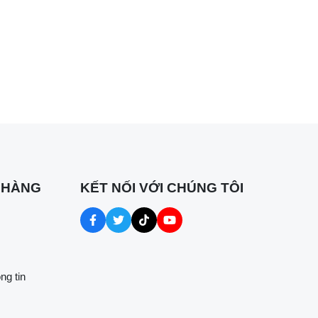
ủa
ngay tại
 HÀNG
KẾT NỐI VỚI CHÚNG TÔI
n toàn
ng tin