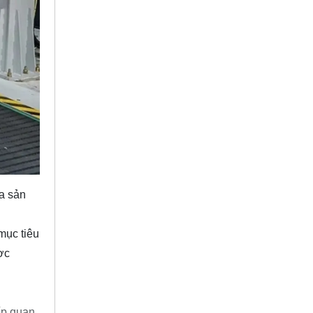
a sản
mục tiêu
ợc
ếp quan