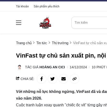
Tài khoản
Sản phẩm yêu thích
Trang chủ
Tin tức
Thị trường
VinFast tự chủ sản xu
VinFast tự chủ sản xuất pin, nộ
TÁC GIẢ
HOÀNG AN CICI
14/12/2024
10 PHÚT
CHIA SẺ:
Với những nỗ lực không ngừng, VinFast đã và đan
vào năm 2026.
Cuộc tranh luận xoay quanh "chiếc ốc vít" từng gây nh