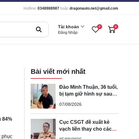
Hotline:
0348988987
hoặc
dragonauto.net@gmail.com
Tài khoản
0
0
Đăng Nhập
Bài viết mới nhất
Đào Minh Thuận, 36 tuổi,
bị tạm giữ hình sự sau
khi lái xe máy đuổi theo
07/08/2026
rồi đạp ngã chồng cũ
của bạn gái
u 84%
Cục CSGT đề xuất kẻ
vạch liền thay cho các
vạch nét đứt trên các
t phục