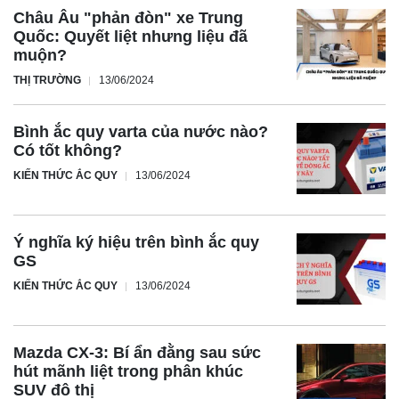
Châu Âu "phản đòn" xe Trung
chọn thêm trên phiên bản S. Bản Plus cũng có tùy chọn
Quốc: Quyết liệt nhưng liệu đã
trần kính toàn cảnh, mà bản tiêu chuẩn không có.
muộn?
Phiên bản tiêu chuẩn VF 7S được trang bị động cơ điện
THỊ TRƯỜNG
13/06/2024
sản sinh công suất 174 mã lực và mô-men xoắn 250 Nm.
Bộ pin có dung lượng 59,6 kWh, cho phép xe đi được
Bình ắc quy varta của nước nào?
khoảng cách tối đa 375 km mỗi lần sạc đầy, theo thông báo
Có tốt không?
từ hãng.
KIẾN THỨC ẮC QUY
13/06/2024
Ý nghĩa ký hiệu trên bình ắc quy
GS
KIẾN THỨC ẮC QUY
13/06/2024
Mazda CX-3: Bí ẩn đằng sau sức
hút mãnh liệt trong phân khúc
SUV đô thị