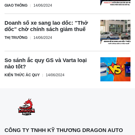
GIAO THÔNG
14/06/2024
Doanh số xe sang lao dốc: "Thở
Trong khi đó, phiên bản Plus của VF 7 được trang bị hai
dốc" chờ chính sách giảm thuế
động cơ điện tổng công suất lên đến 349 mã lực (260 kW),
THỊ TRƯỜNG
14/06/2024
mô-men xoắn cực đại 500 Nm, và hệ dẫn động hai cầu
toàn thời gian.
VF 7S có đầy đủ các tính năng an toàn cơ bản, với sự
So sánh ắc quy GS và Varta loại
nào tốt?
khác biệt chủ yếu ở công nghệ hỗ trợ người lái (ADAS) và
KIẾN THỨC ẮC QUY
14/06/2024
hệ thống túi khí. Phiên bản tiêu chuẩn của mẫu SUV điện
này chỉ được trang bị cảnh báo điểm mù và cảm biến hỗ
trợ đỗ xe phía trước và phía sau.
Về mức giá, VinFast đã công bố VF 7S với giá 850 triệu
đồng cho phiên bản thuê pin và 999 triệu đồng cho phiên
bản mua pin. Trong khi đó, VF 7 Plus có mức giá tương
ứng là 999 triệu đồng cho phiên bản thuê pin và 1,199 tỉ
CÔNG TY TNHH KỸ THƯƠNG DRAGON AUTO
đồng cho phiên bản đã bao gồm pin.