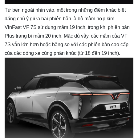
Từ bên ngoài nhìn vào, một trong những điểm khác biệt
đáng chú ý giữa hai phiên bản là bộ mâm hợp kim.
VinFast VF 7S sử dụng mâm 19 inch, trong khi phiên bản
Plus trang bị mâm 20 inch. Mặc dù vậy, các mâm của VF
7S vẫn lớn hơn hoặc bằng so với các phiên bản cao cấp
của các dòng xe cùng phân khúc (từ 18 đến 19 inch).