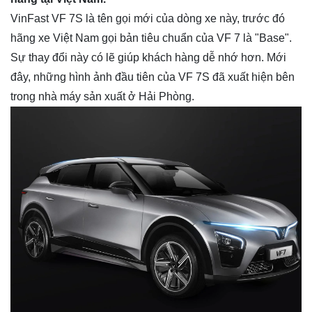
VinFast VF 7S là tên gọi mới của dòng xe này, trước đó
hãng xe Việt Nam gọi bản tiêu chuẩn của VF 7 là "Base".
Sự thay đổi này có lẽ giúp khách hàng dễ nhớ hơn. Mới
đây, những hình ảnh đầu tiên của VF 7S đã xuất hiện bên
trong nhà máy sản xuất ở Hải Phòng.