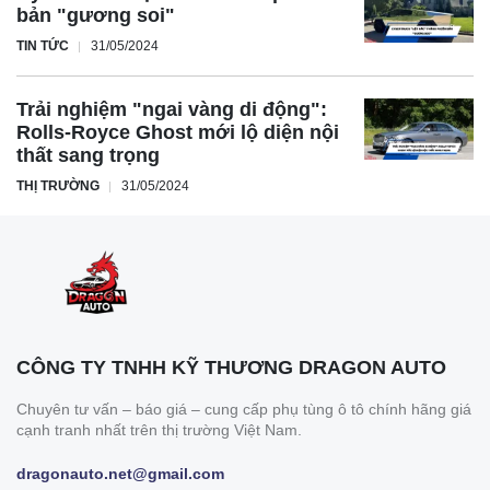
bản "gương soi"
Cách
TIN TỨC
31/05/2024
xác
định
Trải nghiệm "ngai vàng di động":
dung
Rolls-Royce Ghost mới lộ diện nội
lượng
thất sang trọng
bình
THỊ TRƯỜNG
31/05/2024
ắc
quy
Công suất của bình ắc quy 12V
Công thức tính công suất của bình ắc quy 12V:
Công suất (W)= Dung lượng (Ah) X điện áp (V)
CÔNG TY TNHH KỸ THƯƠNG DRAGON AUTO
Ví dụ: Bình ắc quy 12V, có dung lượng 60Ah: Công suất =
60Ah x12V= 720W
Chuyên tư vấn – báo giá – cung cấp phụ tùng ô tô chính hãng giá
Tìm hiểu thêm:
Cách tính công suất và dung
cạnh tranh nhất trên thị trường Việt Nam.
lượng của bình ắc quy
dragonauto.net@gmail.com