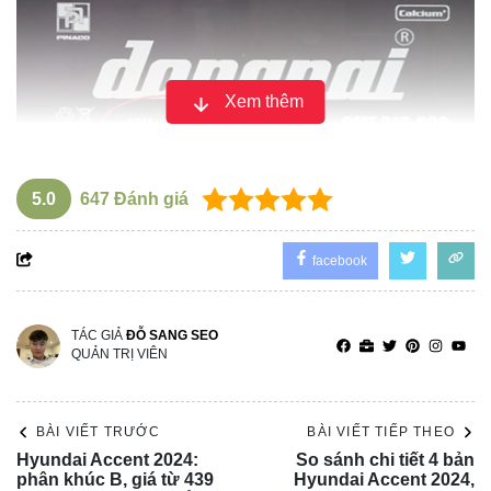
Xem thêm
5.0
647
Đánh giá
facebook
Chỉ số Ah ( Ampere-hour)
Điện áp (V)
TÁC GIẢ
ĐỖ SANG SEO
Điện áp danh định cua ắc quy thường là 12V, đây là giá trị
QUẢN TRỊ VIÊN
điện áp được nhà sản xuất công bố, thể hiện mức điện áp
tối ưu mà ắc quy có thể cung cấp cho các thiết bị điện trên
BÀI VIẾT TRƯỚC
BÀI VIẾT TIẾP THEO
xe.
Hyundai Accent 2024:
So sánh chi tiết 4 bản
Xem thêm:
Ắc Quy Ô Tô Bao Nhiêu Vôn
? [Góc
phân khúc B, giá từ 439
Hyundai Accent 2024,