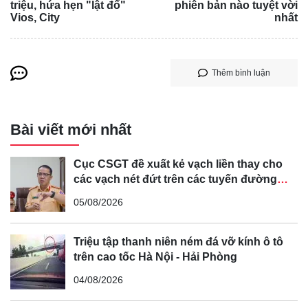
triệu, hứa hẹn "lật đổ"
phiên bản nào tuyệt vời
Giải Đáp]
Vios, City
nhất
Dòng khởi động (CCA,CA)
Dòng khởi động lạnh (CCA) là một chỉ số quan trọng của
ắc quy ô tô, đây là cường độ dòng điện mà ắc quy có thể
Thêm bình luận
cung cấp trong 30 giây ở nhiệt độ -18 độ C.
Dòng lượng dự trữ (RC)
Thời gian ắc quy có thể cung cấp dòng điện 25A trước khi
Bài viết mới nhất
giảm xuống mức 10.5V.
Ví dụ: Ắc quy có dung lượng 100Ah và RC 120 min nghĩa
Cục CSGT đề xuất kẻ vạch liền thay cho
là bình có thể cung cấp dòng điện 25A trong 120 phút
các vạch nét đứt trên các tuyến đường
cong, cua, đèo dốc để tránh tài xế vượt ẩu
trước khi điện áp của bình giảm xuống 10.5V.
05/08/2026
Triệu tập thanh niên ném đá vỡ kính ô tô
Dòng
trên cao tốc Hà Nội - Hải Phòng
lượng
04/08/2026
dự trữ
(RC)