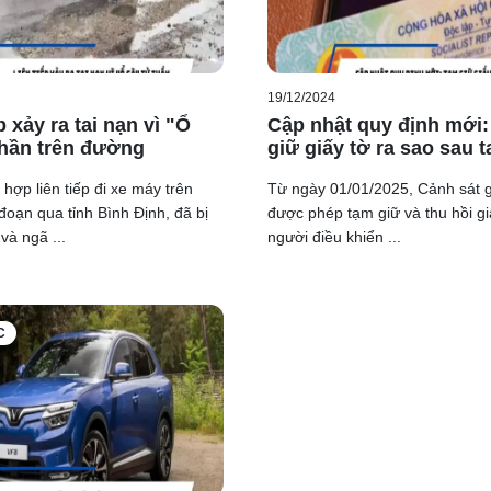
ỳ đăng kiểm lần đầu là 24 tháng. Sau chu kỳ này, ô tô tải, ô tô c
sẽ có chu kỳ kiểm định 12 tháng, trong khi những xe có thời gi
 đầu tiên là 12 tháng và các chu kỳ sau sẽ là 6 tháng một lần.
19/12/2024
p xảy ra tai nạn vì "Ổ
Cập nhật quy định mới
ng kiểm lần đầu là 18 tháng, sau đó các chu kỳ tiếp theo là 1
thần trên đường
giữ giấy tờ ra sao sau t
 hợp liên tiếp đi xe máy trên
Từ ngày 01/01/2025, Cảnh sát g
đăng kiểm lần đầu là 12 tháng, các chu kỳ tiếp theo sẽ là 6 th
 đoạn qua tỉnh Bình Định, đã bị
được phép tạm giữ và thu hồi gi
và ngã ...
người điều khiển ...
8 tháng, sau đó sẽ phải đăng kiểm mỗi 12 tháng một lần.
C