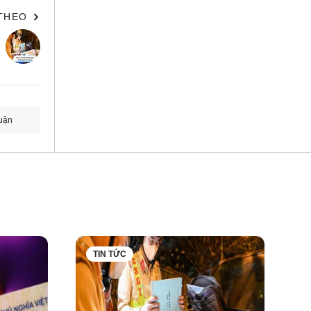
 THEO
uận
TIN TỨC
 trên 8