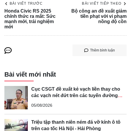
BÀI VIẾT TRƯỚC
BÀI VIẾT TIẾP THEO
hoặc bên trái (theo hướng lưu thông) của đường đôi; trên
Honda Civic RS 2025
Bộ công an đề xuất giảm
đoạn đường cong hoặc gần đầu dốc nơi tầm nhìn bị che
chính thức ra mắt: Sức
tiền phạt với vi phạm
khuất; trên cầu, dưới gầm cầu vượt, đỗ song song với một
mạnh mới, trải nghiệm
nồng độ cồn
mới
xe khác đang dừng, đỗ; dừng xe, đỗ xe, quay đầu xe trái
quy định gây ùn tắc giao thông.
- Lắp đặt, sử dụng thiết bị phát tín hiệu của xe được quyền
Thêm bình luận
ưu tiên trên xe không được quyền ưu tiên.
- Không thực hiện biện pháp bảo đảm an toàn khi xe ô tô bị
hư hỏng tại nơi đường bộ giao nhau cùng mức với đường
Bài viết mới nhất
sắt.
- Không nhường đường cho xe xin vượt khi có đủ điều
Cục CSGT đề xuất kẻ vạch liền thay cho
kiện an toàn.
các vạch nét đứt trên các tuyến đường
cong, cua, đèo dốc để tránh tài xế vượt ẩu
- Lùi xe, quay đầu xe trong hầm đường bộ; dừng xe, đỗ xe
05/08/2026
trong hầm đường bộ không đúng nơi quy định; vượt xe
trong hầm đường bộ.
Triệu tập thanh niên ném đá vỡ kính ô tô
trên cao tốc Hà Nội - Hải Phòng