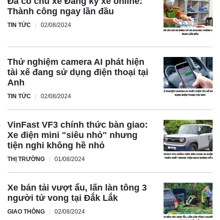
Đã có chủ xe Đăng ký xe online:
Một trong những phát hiện đáng ngạc nhiên của cuộc điều
Thành công ngay lần đầu
tra do văn phòng của ông Wyden thực hiện là các nhà sản
TIN TỨC
02/08/2024
xuất ô tô kiếm được rất ít từ việc bán dữ liệu lái xe. Theo
bức thư, Verisk đã trả cho Honda 25.920 USD trong 4 năm
Thử nghiệm camera AI phát hiện
để có thông tin về 97.000 chiếc ô tô, tức là 26 xu cho mỗi
tài xế đang sử dụng điện thoại tại
chiếc. Hyundai được trả hơn 1 triệu USD, tương đương 61
Anh
xu cho mỗi chiếc, trong 6 năm.
TIN TỨC
02/08/2024
VinFast VF3 chính thức bàn giao:
Xe điện mini "siêu nhỏ" nhưng
tiện nghi không hề nhỏ
THỊ TRƯỜNG
01/08/2024
Xe bán tải vượt ẩu, lấn làn tông 3
người tử vong tại Đắk Lắk
GIAO THÔNG
02/08/2024