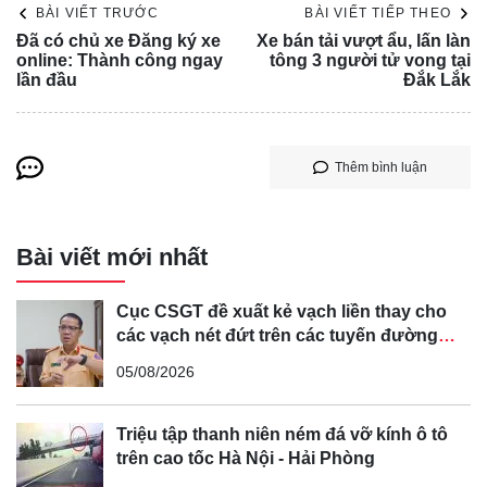
BÀI VIẾT TRƯỚC
BÀI VIẾT TIẾP THEO
Thực tế này được tiết lộ trong một lá thư do Thượng nghị
Đã có chủ xe Đăng ký xe
Xe bán tải vượt ẩu, lấn làn
sĩ Ron Wyden của Oregon và Edward J. Markey của
online: Thành công ngay
tông 3 người tử vong tại
Massachusetts gửi tới Ủy ban Thương mại Liên bang
lần đầu
Đắk Lắk
(FTC) vào thứ sáu, một lần nữa phản ánh cách mà các nhà
sản xuất ô tô theo dõi người lái xe mà không có sự cho
phép của họ.
Thêm bình luận
Các báo cáo trước đó trên tờ The New York Times đã tiết
lộ cách các nhà sản xuất ô tô như GM, Honda và Hyundai
Bài viết mới nhất
thu thập thông tin về hành vi của người lái xe, chẳng hạn
như tần suất họ phanh gấp, tăng tốc nhanh và vượt quá
Cục CSGT đề xuất kẻ vạch liền thay cho
tốc độ cho phép. Sau đó, thông tin này được bán cho
các vạch nét đứt trên các tuyến đường
ngành bảo hiểm, ngành này sử dụng để đánh giá mức độ
cong, cua, đèo dốc để tránh tài xế vượt ẩu
05/08/2026
rủi ro của từng người lái xe.
Triệu tập thanh niên ném đá vỡ kính ô tô
trên cao tốc Hà Nội - Hải Phòng