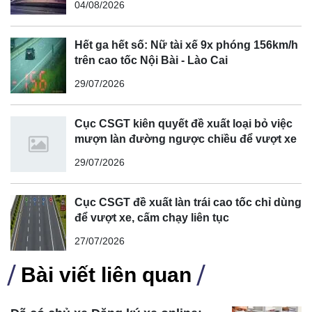
04/08/2026
Hết ga hết số: Nữ tài xế 9x phóng 156km/h
trên cao tốc Nội Bài - Lào Cai
29/07/2026
Cục CSGT kiên quyết đề xuất loại bỏ việc
mượn làn đường ngược chiều để vượt xe
29/07/2026
Hai thượng nghị sĩ đảng Dân chủ, Ron Wyden và Edward
J. Markey, nổi tiếng với việc bảo vệ quyền riêng tư, đã
Cục CSGT đề xuất làn trái cao tốc chỉ dùng
nhắm vào GM, Honda và Hyundai vì cả ba hãng đã thực
để vượt xe, cấm chạy liên tục
hiện giao dịch với Verisk, một công ty phân tích bán dữ liệu
27/07/2026
cho các công ty bảo hiểm, theo tờ The Times.
Trong thư, các thượng nghị sĩ Mỹ thúc giục Chủ tịch FTC
Bài viết liên quan
Lina Khan điều tra cách ngành công nghiệp ô tô thu thập
và chia sẻ dữ liệu khách hàng.