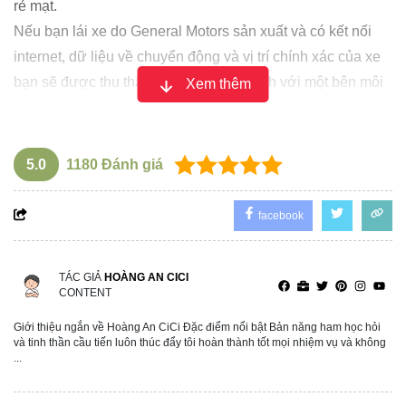
rẻ mạt.
Nếu bạn lái xe do General Motors sản xuất và có kết nối
internet, dữ liệu về chuyển động và vị trí chính xác của xe
bạn sẽ được thu thập và chia sẻ ẩn danh với một bên môi
Xem thêm
giới dữ liệu.
5.0
1180
Đánh giá
facebook
TÁC GIẢ
HOÀNG AN CICI
CONTENT
Giới thiệu ngắn về Hoàng An CiCi Đặc điểm nổi bật Bản năng ham học hỏi
và tinh thần cầu tiến luôn thúc đẩy tôi hoàn thành tốt mọi nhiệm vụ và không
...