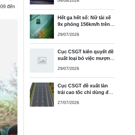
04/08/2026
009 đến
Hết ga hết số: Nữ tài xế
9x phóng 156km/h trên
cao tốc Nội Bài - Lào Cai
29/07/2026
Cục CSGT kiên quyết đề
xuất loại bỏ việc mượn
làn đường ngược chiều
29/07/2026
để vượt xe
Cục CSGT đề xuất làn
trái cao tốc chỉ dùng để
vượt xe, cấm chạy liên
27/07/2026
tục