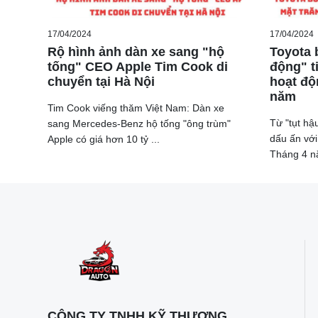
17/04/2024
17/04/2024
Rộ hình ảnh dàn xe sang "hộ
Toyota 
tống" CEO Apple Tim Cook di
động" ti
chuyển tại Hà Nội
hoạt độ
Trong buổi làm việc, các thành viên Đoàn giám sát đá
năm
Nội, cũng như việc triển khai và đầu tư vào phát triể
Tim Cook viếng thăm Việt Nam: Dàn xe
trong việc phát triển giao thông công cộng và hệ thốn
Từ "tụt hậ
sang Mercedes-Benz hộ tống "ông trùm"
dấu ấn với
Apple có giá hơn 10 tỷ ...
Các giải pháp nhằm giảm ùn tắc giao thông đã được t
Tháng 4 nă
tình hình tai nạn giao thông theo cả ba tiêu chí. Đồn
chuyển biến tích cực.
CÔNG TY TNHH KỸ THƯƠNG