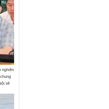
h nghiên
h chung
Nội sẽ