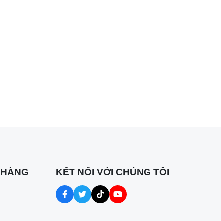
g của Hà
lực
 dần về
đã có sự
 HÀNG
KẾT NỐI VỚI CHÚNG TÔI