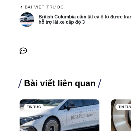
BÀI VIẾT TRƯỚC
British Columbia cấm tất cả ô tô được tra
hỗ trợ lái xe cấp độ 3
Đồng thời, ông Tuấn cũng thông tin về việc quy hoạch
thống đường sắt đô thị này sẽ đóng vai trò quan trọng
thống tuyến Bus Rapid Transit (BRT), theo điều chỉn
tại bằng các tuyến đường sắt đô thị, nhằm nâng cao hi
Bên cạnh đó, Hà Nội sẽ tập trung nguồn lực để hoàn
Bài viết liên quan
kết nối vùng. Mục tiêu là chuyển đổi các phương tiện
cộng lên khoảng 30% vào năm 2025-2026.
TIN TỨC
TIN TỨ