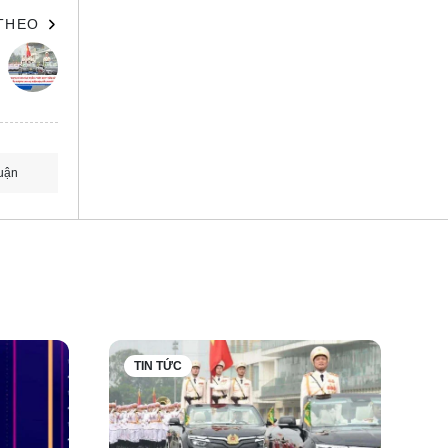
 THEO
 Hệ
uận
ới hệ
T hiện
g tâm,
 công
TIN TỨC