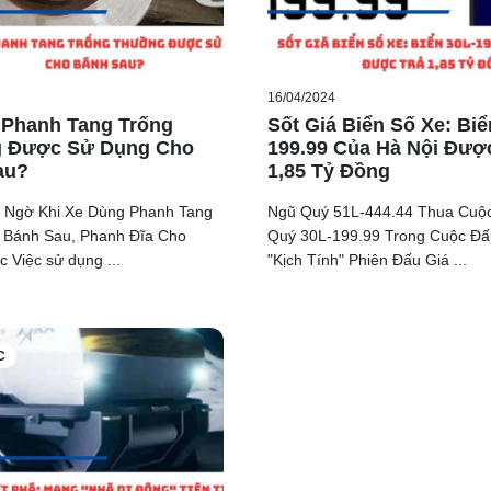
16/04/2024
 Phanh Tang Trống
Sốt Giá Biển Số Xe: Biể
 Được Sử Dụng Cho
199.99 Của Hà Nội Đượ
au?
1,85 Tỷ Đồng
ất Ngờ Khi Xe Dùng Phanh Tang
Ngũ Quý 51L-444.44 Thua Cuộ
 Bánh Sau, Phanh Đĩa Cho
Quý 30L-199.99 Trong Cuộc Đấ
 Việc sử dụng ...
"Kịch Tính" Phiên Đấu Giá ...
C