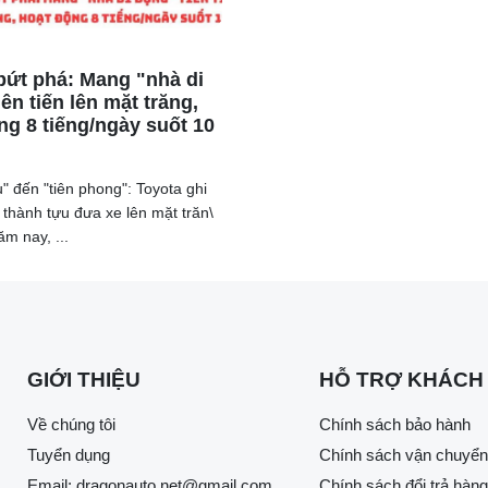
bứt phá: Mang "nhà di
ên tiến lên mặt trăng,
ng 8 tiếng/ngày suốt 10
nh giá cao sự đẩy mạnh trong việc phát triển hạ tầng giao thôn
n kết cấu hạ tầng giao thông vận tải. Họ cũng ghi nhận những nỗ 
g giao thông thông minh.
u" đến "tiên phong": Toyota ghi
 thành tựu đưa xe lên mặt trăn\
riển khai một cách đồng bộ và hiệu quả, dẫn đến sự giảm thiểu
m nay, ...
g thời, ý thức chấp hành pháp luật về giao thông của cộng đồng 
GIỚI THIỆU
HỖ TRỢ KHÁCH
Về chúng tôi
Chính sách bảo hành
Tuyển dụng
Chính sách vận chuyển
Email:
dragonauto.net@gmail.com
Chính sách đổi trả hàng