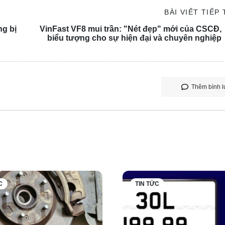
BÀI VIẾT TIẾP
ng bị
VinFast VF8 mui trần: "Nét đẹp" mới của CSCĐ,
biểu tượng cho sự hiện đại và chuyên nghiệp
 phát triển 14 tuyến đường sắt đô thị với tổng chiều dài 550km.
Thêm bình l
 như "xương sống" của giao thông đô thị trong tương lai. Đối v
h của quy hoạch chung Thủ đô, Hà Nội sẽ thay thế các tuyến BR
ệu quả và tiện ích trong việc di chuyển công cộng.
 thành 7 dự án đường vành đai, cũng như các trục đường hướn
 sang mô hình xanh, sạch hơn, và nâng tỷ lệ vận tải hành khách
C
TIN TỨC