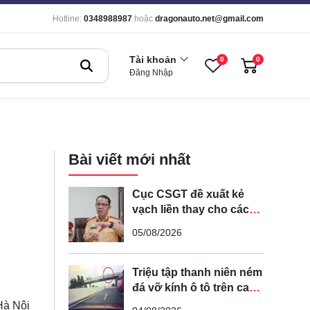
Hotline:
0348988987
hoặc
dragonauto.net@gmail.com
Tài khoản
0
0
Đăng Nhập
Bài viết mới nhất
Cục CSGT đề xuất kẻ
vạch liền thay cho các
vạch nét đứt trên các
05/08/2026
tuyến đường cong, cua,
đèo dốc để tránh tài xế
vượt ẩu
Triệu tập thanh niên ném
đá vỡ kính ô tô trên cao
tốc Hà Nội - Hải Phòng
Hà Nội