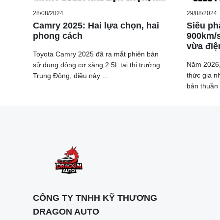
28/08/2024
29/08/2024
Camry 2025: Hai lựa chọn, hai
Siêu ph
phong cách
900km/s
vừa điệ
Mitsubishi Triton 2024 dự kiến sẽ là mẫu bán tải có n
Toyota Camry 2025 đã ra mắt phiên bản
thủ như Toyota Hilux và Ford Ranger có những cải t
Năm 2026,
sử dụng động cơ xăng 2.5L tại thị trường
đến sự khác biệt đáng kể.
thức gia n
Trung Đông, điều này ...
bản thuần 
CÔNG TY TNHH KỸ THƯƠNG
DRAGON AUTO