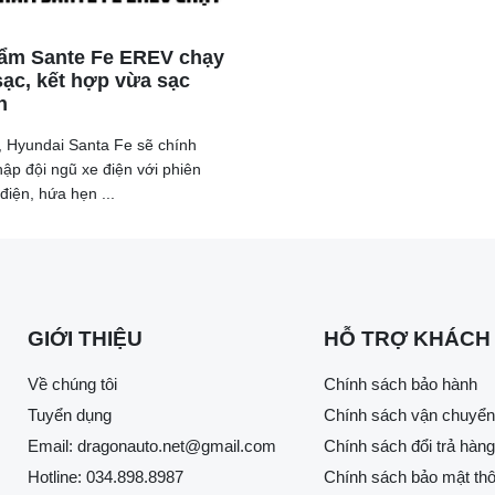
ẩm Sante Fe EREV chạy
ạc, kết hợp vừa sạc
n
hiều nâng cấp nổi bật nhất trong năm nay tại Việt Nam. Trong kh
iến nhỏ hoặc bổ sung phiên bản mới, Triton 2024 được kỳ vọng
 Hyundai Santa Fe sẽ chính
hập đội ngũ xe điện với phiên
điện, hứa hẹn ...
GIỚI THIỆU
HỖ TRỢ KHÁCH
Về chúng tôi
Chính sách bảo hành
Tuyển dụng
Chính sách vận chuyển
Email:
dragonauto.net@gmail.com
Chính sách đổi trả hàng
Hotline:
034.898.8987
Chính sách bảo mật thô