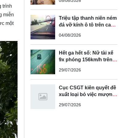
05/08/2026
tuyến đường cong, cua,
 trình
đèo dốc để tránh tài xế
ng miễn
vượt ẩu
Triệu tập thanh niên ném
ược một
đá vỡ kính ô tô trên cao
tốc Hà Nội - Hải Phòng
04/08/2026
Hết ga hết số: Nữ tài xế
9x phóng 156km/h trên
cao tốc Nội Bài - Lào Cai
29/07/2026
Cục CSGT kiên quyết đề
xuất loại bỏ việc mượn
làn đường ngược chiều
29/07/2026
để vượt xe