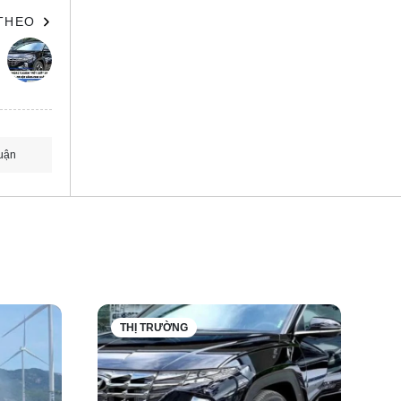
 THEO
uận
ịnh khí
biệt về
THỊ TRƯỜNG