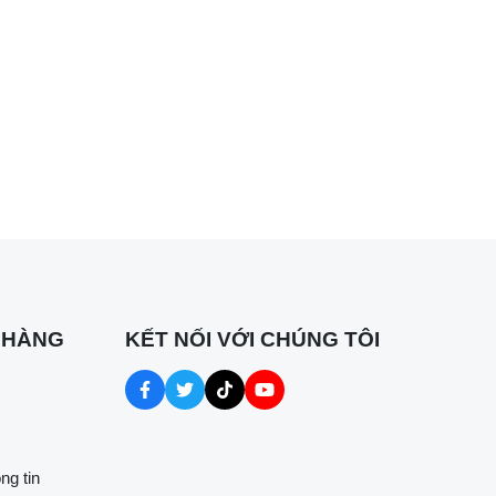
i các đối
 sẽ mang
 HÀNG
KẾT NỐI VỚI CHÚNG TÔI
ng tin