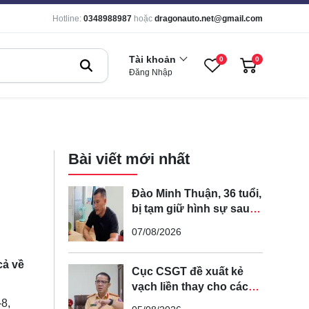
Hotline:
0348988987
hoặc
dragonauto.net@gmail.com
Tài khoản
0
0
Đăng Nhập
Bài viết mới nhất
Đào Minh Thuận, 36 tuổi,
bị tạm giữ hình sự sau
khi lái xe máy đuổi theo
07/08/2026
rồi đạp ngã chồng cũ
của bạn gái
cả về
Cục CSGT đề xuất kẻ
vạch liền thay cho các
vạch nét đứt trên các
-8,