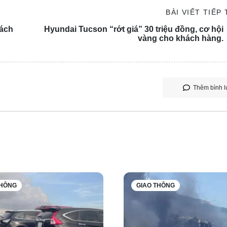
BÀI VIẾT TIẾP
sách
Hyundai Tucson “rớt giá” 30 triệu đồng, cơ hội
vàng cho khách hàng.
Thêm bình l
n trong các buổi thử nghiệm trên đường và tại trung tâm kiểm đ
ó ít nhất ba phiên bản khác nhau, dễ dàng phân biệt nhờ sự khác 
hiệt.
THÔNG
GIAO THÔNG