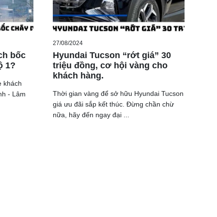
27/08/2024
ch bốc
Hyundai Tucson “rớt giá” 30
ộ 1?
triệu đồng, cơ hội vàng cho
khách hàng.
e khách
Thời gian vàng để sở hữu Hyundai Tucson
nh - Lâm
giá ưu đãi sắp kết thúc. Đừng chần chừ
nữa, hãy đến ngay đại ...