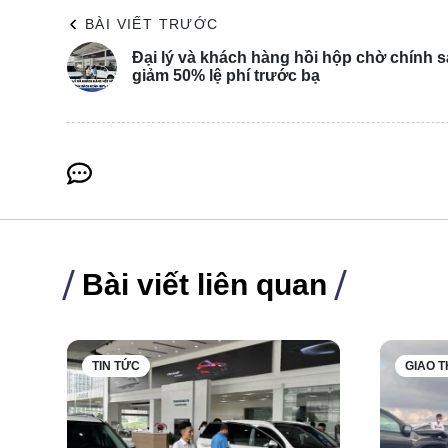
BÀI VIẾT TRƯỚC
Đại lý và khách hàng hồi hộp chờ chính 
giảm 50% lệ phí trước bạ
Gần đây, mẫu Mitsubishi Triton 2024 đã được phát hiệ
thải ở Hà Nội. Từ các hình ảnh rò rỉ, Triton mới sẽ c
Bài viết liên quan
thiết kế như đèn pha, mâm xe, cản trước và lưới tản n
TIN TỨC
GIAO 