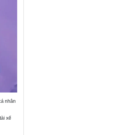
cá nhân
tài xế