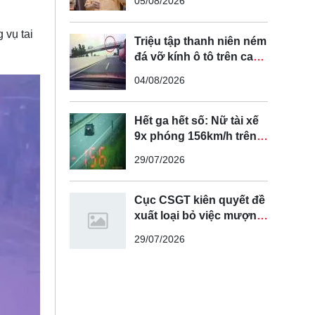
05/08/2026
tuyến đường cong, cua,
đèo dốc để tránh tài xế
 vụ tai
vượt ẩu
Triệu tập thanh niên ném
đá vỡ kính ô tô trên cao
tốc Hà Nội - Hải Phòng
04/08/2026
Hết ga hết số: Nữ tài xế
9x phóng 156km/h trên
cao tốc Nội Bài - Lào Cai
29/07/2026
Cục CSGT kiên quyết đề
xuất loại bỏ việc mượn
làn đường ngược chiều
29/07/2026
để vượt xe