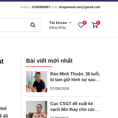
Hotline:
0348988987
hoặc
dragonauto.net@gmail.com
Tài khoản
0
0
Đăng Nhập
ạt
Bài viết mới nhất
Đào Minh Thuận, 36 tuổi,
bị tạm giữ hình sự sau
khi lái xe máy đuổi theo
07/08/2026
rồi đạp ngã chồng cũ
của bạn gái
Cục CSGT đề xuất kẻ
 thế
vạch liền thay cho các
vạch nét đứt trên các
ế đã