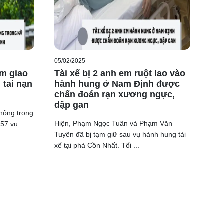
 vệ
ên đường
05/02/2025
ạm giao
Tài xế bị 2 anh em ruột lao vào
y chở
 tai nạn
hành hung ở Nam Định được
m thì
chẩn đoán rạn xương ngực,
dập gan
thông trong
 đảm
Hiện, Phạm Ngọc Tuân và Phạm Văn
257 vụ
ị phạt”.
Tuyên đã bị tạm giữ sau vụ hành hung tài
 khỏe
xế tại phà Cồn Nhất. Tối ...
inh thần