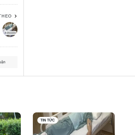
 THEO
uận
anh
Phòng
ng bối
hông bị
TIN TỨC
ính