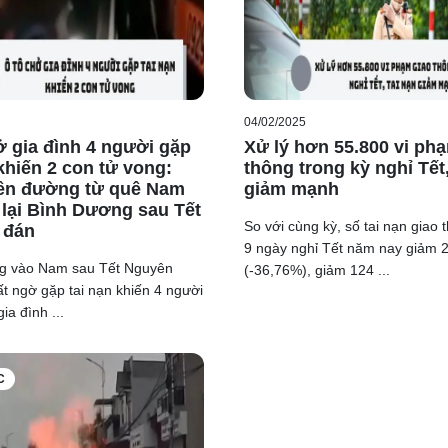
hấy yên tâm và tin tưởng vào các quy định của pháp luật để bảo
ĩa cử cao đẹp.
 mới có giá tiền tỷ và anh sẵn sàng để chở người bị thương tr
04/02/2025
ở gia đình 4 người gặp
Xử lý hơn 55.800 vi ph
u người bày tỏ băn khoăn việc nhường đường cho xe ưu tiên ha
 khiến 2 con tử vong:
thông trong kỳ nghỉ Tết,
hạt nguội. Họ cho rằng, khi chứng minh được việc không vi phạ
ên đường từ quê Nam
giảm mạnh
iến trái chiều.
 lại Bình Dương sau Tết
So với cùng kỳ, số tai nạn giao 
 đán
c thi pháp luật không cứng nhắc mà luôn xét đến thực tiễn, bảo
9 ngày nghỉ Tết năm nay giảm 
ng thời bác bỏ quan điểm “cứu giúp người gặp nạn là có thể b
g vào Nam sau Tết Nguyên
(-36,76%), giảm 124 ...
nh chính trong tình thế cấp thiết, nhằm bảo vệ tính mạng, sức
ất ngờ gặp tai nạn khiến 4 người
ia đình ...
ảo đảm sự công bằng trong áp dụng luật mà còn khuyến khích t
một xã hội nhân văn hơn.
C