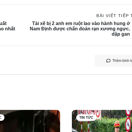
BÀI VIẾT TIẾP
uất
Tài xế bị 2 anh em ruột lao vào hành hung ở
ao nhất
Nam Định được chẩn đoán rạn xương ngực,
dập gan
Thêm bình l
 bảo đảm tính mạng con người nên trong quá trình di chuyển, 
 nguội ghi nhận và đưa phương tiện vào danh sách vi phạm.
vừa qua, anh Vượng mới phát hiện sự việc và chủ động liên hệ 
c minh toàn bộ quá trình, đồng thời làm rõ hành vi vi phạm tro
m trong tình thế cấp thiết nhằm cứu người, thuộc trường hợp k
C
TIN TỨC
 Do đó, thông báo phạt nguội được gỡ bỏ, bảo đảm quyền lợi ch