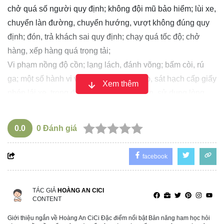
chở quá số người quy định; không đội mũ bảo hiểm; lùi xe,
chuyển làn đường, chuyển hướng, vượt không đúng quy
định; đón, trả khách sai quy định; chạy quá tốc độ; chở
hàng, xếp hàng quá trọng tải;
Vi phạm nồng độ cồn; lạng lách, đánh võng; bấm còi, rú
ga; một số hành vi vi phạm trong đào tạo, sát hạch cấp giấy
Xem thêm
phép lái xe, trong đăng kiểm phương tiện, sử dụng lòng
đường, vỉa hè, kinh doanh vận tải…
Đặc biệt, nội dung trong dự thảo đề xuất xử phạt đối với
0.0
0
Đánh giá
với các lỗi vi phạm của cá nhân, tổ chức với số tiền
"khủng", từ 100 đến 120 triệu đồng. UBND TP.Hà Nội cho
facebook
rằng, lý do đề xuất xử phạt gấp đôi quy định tại Nghị định
168 đối với các hành vi này là do "gây ảnh hưởng xấu đến
kết cấu hạ tầng giao thông".
TÁC GIẢ
HOÀNG AN CICI
CONTENT
Chi tiết đề xuất tăng mức phạt hành vi vi phạm giao
thông tại Hà Nội:
Giới thiệu ngắn về Hoàng An CiCi Đặc điểm nổi bật Bản năng ham học hỏi