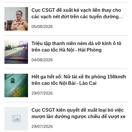
biến, nhiều tuyến đường xuất hiện tình trạng ùn tắc do quá
Cục CSGT đề xuất kẻ vạch liền thay cho
tải hạ tầng. Đặc biệt là hướng từ Hà Nội đi các tỉnh thành,
các vạch nét đứt trên các tuyến đường
cong, cua, đèo dốc để tránh tài xế vượt ẩu
trọng tâm là vành đai 3, vành đai 2 và một số tuyến trục
05/08/2026
chính xuyên tâm dẫn ra cửa ngõ thủ đô nhập vào các tuyến
cao tốc, quốc lộ.
Triệu tập thanh niên ném đá vỡ kính ô tô
trên cao tốc Hà Nội - Hải Phòng
04/08/2026
Hướng từ nội thành đi các tỉnh phía Nam qua quốc lộ 1 và
Hết ga hết số: Nữ tài xế 9x phóng 156km/h
cao tốc Hà Nội - Ninh Bình, lưu lượng xe tăng đột biến. Từ
trên cao tốc Nội Bài - Lào Cai
quốc lộ 5, Cổ Linh, Nguyễn Văn Cừ, cầu Chương Dương,
29/07/2026
cầu Vĩnh Tuy, đê Nguyễn Khoái, vành đai 2 lưu lượng
đông, người dân di chuyển chậm, không xảy ra ùn tắc.
Từ ngày 30-1 đến 1-2, lượng người và xe cộ tăng cao so
Cục CSGT kiên quyết đề xuất loại bỏ việc
mượn làn đường ngược chiều để vượt xe
với những ngày trước do người dân đi chơi Tết và đi lễ
chùa nhân dịp năm mới, tuy nhiên không xảy ra ùn tắc.
29/07/2026