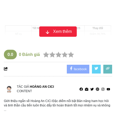
Xem thêm
0.0
0
Đánh giá
facebook
So với cùng kỳ, số vi phạm bị xử phạt giảm 40.261 trường
TÁC GIẢ
HOÀNG AN CICI
CONTENT
hợp (-41,89%).
Trong đó, vi phạm về nồng độ cồn là 17.149 trường hợp
Giới thiệu ngắn về Hoàng An CiCi Đặc điểm nổi bật Bản năng ham học hỏi
và tinh thần cầu tiến luôn thúc đẩy tôi hoàn thành tốt mọi nhiệm vụ và không
(chiếm 30,71%); so với cùng kỳ, số vi phạm này giảm
...
20.365 trường hợp (-54,29%).