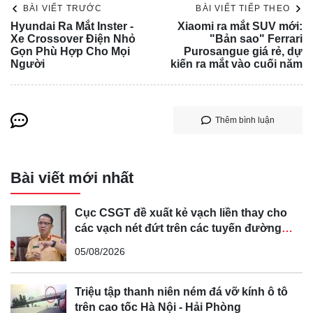
BÀI VIẾT TRƯỚC
BÀI VIẾT TIẾP THEO
Hyundai Ra Mắt Inster -
Xiaomi ra mắt SUV mới:
Xe Crossover Điện Nhỏ
"Bản sao" Ferrari
Gọn Phù Hợp Cho Mọi
Purosangue giá rẻ, dự
Người
kiến ra mắt vào cuối năm
Thêm bình luận
Bài viết mới nhất
Hai phụ nữ tử vong là mẹ con, trú tại phường 7, TP Vũng
Cục CSGT đề xuất kẻ vạch liền thay cho
Tàu, khi đang dừng xe chờ đèn đỏ trên đường Lê Quý
các vạch nét đứt trên các tuyến đường
cong, cua, đèo dốc để tránh tài xế vượt ẩu
Đôn. Bốn người khác bị thương nặng đã được đưa đi cấp
05/08/2026
cứu.
Cảnh sát đã phong toả một đoạn đường dài, đưa nữ tài xế
Triệu tập thanh niên ném đá vỡ kính ô tô
gây tai nạn về đồn để lấy lời khai và điều tra nguyên nhân.
trên cao tốc Hà Nội - Hải Phòng