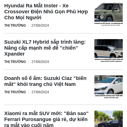
Hyundai Ra Mắt Inster - Xe
Crossover Điện Nhỏ Gọn Phù Hợp
Cho Mọi Người
THỊ TRƯỜNG
27/06/2024
Suzuki XL7 Hybrid sắp trình làng:
Nâng cấp mạnh mẽ để "chiến"
Xpander
THỊ TRƯỜNG
27/06/2024
Doanh số ế ẩm: Suzuki Ciaz "biến
mất" khỏi trang chủ Việt Nam
THỊ TRƯỜNG
27/06/2024
Xiaomi ra mắt SUV mới: "Bản sao"
Ferrari Purosangue giá rẻ, dự kiến
ra mắt vào cuối năm