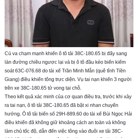
Cú va chạm mạnh khiến ô tô tải 38C-180.65 bị đẩy sang
làn đường chiều ngược lại và bị ô tô đầu kéo biển kiểm
soát 63C-076.68 do tài xế Trần Minh Mẫn (quê tỉnh Tiền
Giang) điều khiển tông trực diện. Vụ tai nạn khiến 3 người
trên xe 38C-180.65 tử vong tại chỗ.
Theo kết quả xác minh của cơ quan điều tra, trước khi xảy
ra tai nạn, ô tô tải 38C-180.65 đã bật xi nhan chuyển
hướng. Ô tô tải biển số 29H-889.60 do tài xế Bùi Ngọc Hải
điều khiển đã không giữ khoảng cách an toàn và không
làm chủ tốc độ, dẫn đến việc tông vào đuôi xe tải 38C-