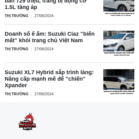
bán 729 triệu, trang bị động cơ
1.5L tăng áp
THỊ TRƯỜNG
27/06/2024
Doanh số ế ẩm: Suzuki Ciaz "biến
mất" khỏi trang chủ Việt Nam
THỊ TRƯỜNG
27/06/2024
Suzuki XL7 Hybrid sắp trình làng:
Nâng cấp mạnh mẽ để "chiến"
Xpander
THỊ TRƯỜNG
27/06/2024