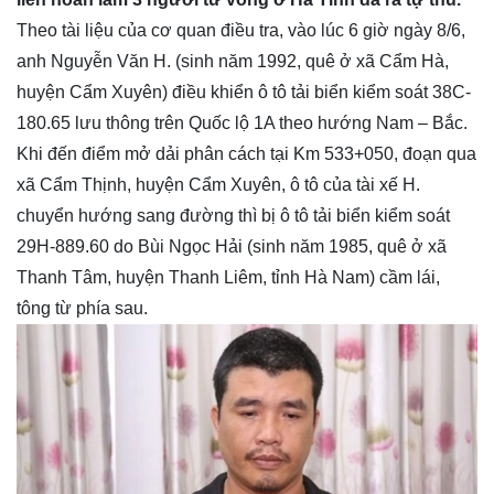
Theo tài liệu của cơ quan điều tra, vào lúc 6 giờ ngày 8/6,
anh Nguyễn Văn H. (sinh năm 1992, quê ở xã Cẩm Hà,
huyện Cẩm Xuyên) điều khiển ô tô tải biển kiểm soát 38C-
180.65 lưu thông trên Quốc lộ 1A theo hướng Nam – Bắc.
Khi đến điểm mở dải phân cách tại Km 533+050, đoạn qua
xã Cẩm Thịnh, huyện Cẩm Xuyên, ô tô của tài xế H.
chuyển hướng sang đường thì bị ô tô tải biển kiểm soát
29H-889.60 do Bùi Ngọc Hải (sinh năm 1985, quê ở xã
Thanh Tâm, huyện Thanh Liêm, tỉnh Hà Nam) cầm lái,
tông từ phía sau.