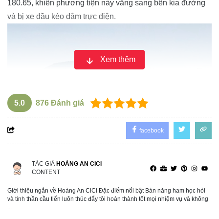
180.65, khiến phương tiện này văng sang bên kia đường
và bị xe đầu kéo đâm trực diện.
Xem thêm
5.0
876
Đánh giá
facebook
TÁC GIẢ
HOÀNG AN CICI
CONTENT
Sau khi tai nạn xảy ra, Bùi Ngọc Hải đã trốn khỏi hiện
Giới thiệu ngắn về Hoàng An CiCi Đặc điểm nổi bật Bản năng ham học hỏi
trường. Công an huyện Cẩm Xuyên đã triển khai nhiều
và tinh thần cầu tiến luôn thúc đẩy tôi hoàn thành tốt mọi nhiệm vụ và không
...
biện pháp nghiệp vụ để truy bắt, đồng thời tiếp xúc và gặp