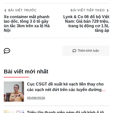
gỡ người thân, bạn bè của đối tượng nhằm vận động Hải
ra đầu thú và khai nhận sự việc.
BÀI VIẾT TRƯỚC
BÀI VIẾT TIẾP THEO
Xe container mất phanh
Lynk & Co 06 đổ bộ Việt
Ngày 12/6, Cơ quan Cảnh sát điều tra Công an huyện
lao dốc, tông 3 ô tô gây
Nam: Giá bán 729 triệu,
Cẩm Xuyên ra quyết định khởi tố vụ án và khởi tố bị can
ùn tắc 3km trên xa lộ Hà
trang bị động cơ 1.5L
Nội
tăng áp
đối với Bùi Ngọc Hải về tội "Vi phạm quy định về tham gia
giao thông đường bộ" theo Điều 260 Bộ luật Hình sự.
Chiều 24/6, Công an huyện Cẩm Xuyên ra quyết định truy
Thêm bình luận
nã đặc biệt đối với Bùi Ngọc Hải.
Sau 18 ngày lẩn trốn, ngày 26/6, Bùi Ngọc Hải đã đến
Công an huyện Cẩm Xuyên đầu thú, thừa nhận hành vi
Bài viết mới nhất
gây tai nạn giao thông khiến 3 người tử vong.
Cục CSGT đề xuất kẻ vạch liền thay cho
các vạch nét đứt trên các tuyến đường
cong, cua, đèo dốc để tránh tài xế vượt ẩu
05/08/2026
Triệu tập thanh niên ném đá vỡ kính ô tô