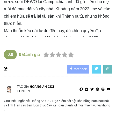
nước suối DEWO tại Campuchia, anh đã gửi tiền cho mẹ
ruột để mua đất và xây nhà. Khoảng năm 2022, mẹ và các
chị em hứa sẽ trả lại tài sản khi Thành ra tù, nhưng không
thực hiện.
Mâu thuẫn kéo dài từ đó đến nay, dù chính quyền địa
phương đã tổ chức hai lần hòa giải trong năm 2025.
Cơ quan điều tra nhận định hành vi của Thành có dấu hiệu
cố ý giết người, với mục đích tước đoạt tính mạng bà Hạnh
0.0
0
Đánh giá
và chị Bé S, đồng thời đang tiếp tục điều tra, xử lý theo quy
định pháp luật.
facebook
Hiện vụ việc đang tiếp tục điều tra làm rõ để xử lý đối
tượng theo đúng quy định pháp luật.
TÁC GIẢ
HOÀNG AN CICI
CONTENT
Giới thiệu ngắn về Hoàng An CiCi Đặc điểm nổi bật Bản năng ham học hỏi
và tinh thần cầu tiến luôn thúc đẩy tôi hoàn thành tốt mọi nhiệm vụ và không
...