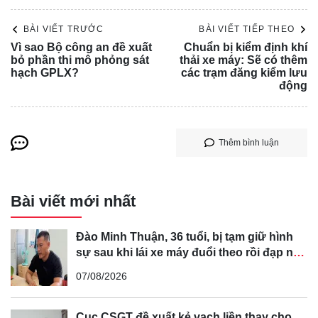
BÀI VIẾT TRƯỚC
BÀI VIẾT TIẾP THEO
Vì sao Bộ công an đề xuất
Chuẩn bị kiểm định khí
bỏ phần thi mô phỏng sát
thải xe máy: Sẽ có thêm
hạch GPLX?
các trạm đăng kiểm lưu
động
Thêm bình luận
Bài viết mới nhất
Đào Minh Thuận, 36 tuổi, bị tạm giữ hình
sự sau khi lái xe máy đuổi theo rồi đạp ngã
chồng cũ của bạn gái
07/08/2026
Cục CSGT đề xuất kẻ vạch liền thay cho