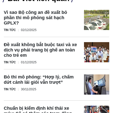
Vì sao Bộ công an đề xuất bỏ
phần thi mô phỏng sát hạch
GPLX?
TIN TỨC
02/12/2025
Đề xuất không bắt buộc taxi và xe
dịch vụ phải trang bị ghế an toàn
cho trẻ em
TIN TỨC
01/12/2025
Bỏ thi mô phỏng: “Hợp lý, chấm
dứt cảnh lái giỏi vẫn trượt”
TIN TỨC
30/11/2025
Chuẩn bị kiểm định khí thải xe