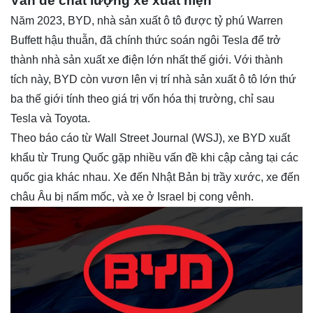
Vấn đề chất lượng xe xuất hiện
Năm 2023, BYD, nhà sản xuất ô tô được tỷ phú Warren
Buffett hậu thuẫn, đã chính thức soán ngôi Tesla để trở
thành nhà sản xuất xe điện lớn nhất thế giới. Với thành
tích này, BYD còn vươn lên vị trí nhà sản xuất ô tô lớn thứ
ba thế giới tính theo giá trị vốn hóa thị trường, chỉ sau
Tesla và Toyota.
Theo báo cáo từ Wall Street Journal (WSJ), xe BYD xuất
khẩu từ Trung Quốc gặp nhiều vấn đề khi cập cảng tại các
quốc gia khác nhau. Xe đến Nhật Bản bị trầy xước, xe đến
châu Âu bị nấm mốc, và xe ở Israel bị cong vênh.