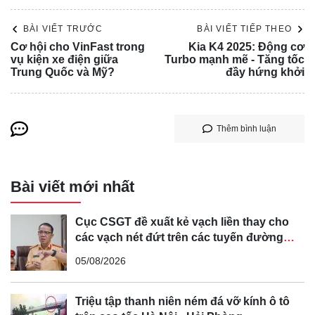
BÀI VIẾT TRƯỚC
BÀI VIẾT TIẾP THEO
Cơ hội cho VinFast trong
Kia K4 2025: Động cơ
vụ kiện xe điện giữa
Turbo mạnh mẽ - Tăng tốc
Trung Quốc và Mỹ?
đầy hứng khởi
Việc giải quyết vấn đề "đĩa mẻ" đang là bài toán nan giải
Thêm bình luận
đối với BYD, đe dọa đến kế hoạch mở rộng thị trường của
hãng tại châu Âu.
Bài viết mới nhất
Hiện tượng "đĩa mẻ" ở BYD khá đáng báo động. Chỉ riêng
ở châu Âu đã có khoảng 10.000 xe BYD còn nằm trong
Cục CSGT đề xuất kẻ vạch liền thay cho
các kho hàng, dù dự định được bán ra từ cuối năm ngoái.
các vạch nét đứt trên các tuyến đường
cong, cua, đèo dốc để tránh tài xế vượt ẩu
05/08/2026
Triệu tập thanh niên ném đá vỡ kính ô tô