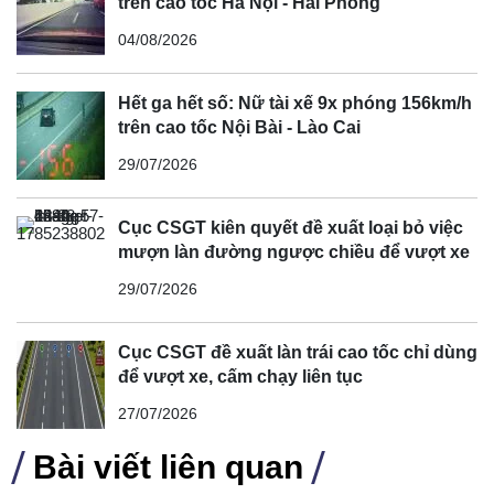
trên cao tốc Hà Nội - Hải Phòng
04/08/2026
Hết ga hết số: Nữ tài xế 9x phóng 156km/h
trên cao tốc Nội Bài - Lào Cai
29/07/2026
Cục CSGT kiên quyết đề xuất loại bỏ việc
mượn làn đường ngược chiều để vượt xe
Lượng lớn xe nằm cảng không chỉ khiến xe nhanh chóng
29/07/2026
hết hấp dẫn với người tiêu dùng, mà còn liên quan đến
thời hạn cấp phép. Nếu không thể nhanh chóng thông
Cục CSGT đề xuất làn trái cao tốc chỉ dùng
quan, những chiếc xe này sẽ không thể bày bán nữa.
để vượt xe, cấm chạy liên tục
Việc giải quyết vấn đề "đĩa mẻ" đang là bài toán nan giải
27/07/2026
đối với BYD, đe dọa đến kế hoạch mở rộng thị trường của
hãng tại châu Âu.
Bài viết liên quan
Có thể thấy, BYD đang gặp phải một số vấn đề về chất