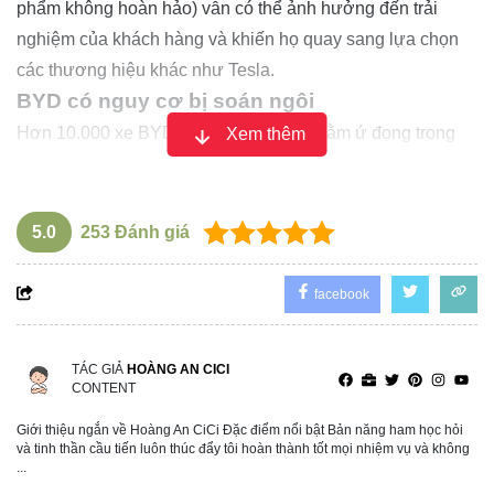
phẩm không hoàn hảo) vẫn có thể ảnh hưởng đến trải
nghiệm của khách hàng và khiến họ quay sang lựa chọn
các thương hiệu khác như Tesla.
BYD có nguy cơ bị soán ngôi
Hơn 10.000 xe BYD tại châu Âu đang nằm ứ đọng trong
Xem thêm
kho hàng do gặp vấn đề về chất lượng, được ví như "đĩa
mẻ" trong nhà hàng. Tình trạng này không chỉ khiến xe mất
đi sức hút với người tiêu dùng mà còn ảnh hưởng đến thời
5.0
253
Đánh giá
hạn cấp phép, dẫn đến nguy cơ không thể bán ra thị
trường.
facebook
TÁC GIẢ
HOÀNG AN CICI
CONTENT
Giới thiệu ngắn về Hoàng An CiCi Đặc điểm nổi bật Bản năng ham học hỏi
và tinh thần cầu tiến luôn thúc đẩy tôi hoàn thành tốt mọi nhiệm vụ và không
...