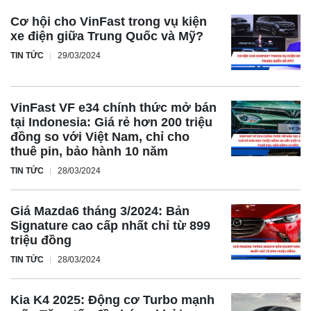
lượng xe cần được giải quyết nhanh chóng. Nếu không,
Cơ hội cho VinFast trong vụ kiện
tham vọng trở thành nhà sản xuất xe điện lớn nhất thế giới
xe điện giữa Trung Quốc và Mỹ?
của hãng có thể gặp nguy hiểm.
TIN TỨC
29/03/2024
Ngoài ra, việc BYD dự định đưa các lãnh đạo người Trung
Quốc lên thay thế lãnh đạo châu Âu cũng cho thấy những
VinFast VF e34 chính thức mở bán
bất đồng nội bộ trong hãng. Sự việc này đang thu hút sự
tại Indonesia: Giá rẻ hơn 200 triệu
chú ý của giới truyền thông và nhà đầu tư. Liệu BYD có thể
đồng so với Việt Nam, chỉ cho
vượt qua được những thách thức này hay không vẫn còn
thuê pin, bảo hành 10 năm
là một câu hỏi bỏ ngỏ.
TIN TỨC
28/03/2024
Giá Mazda6 tháng 3/2024: Bản
Signature cao cấp nhất chỉ từ 899
triệu đồng
TIN TỨC
28/03/2024
Kia K4 2025: Động cơ Turbo mạnh