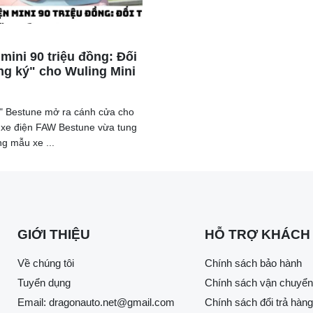
mini 90 triệu đồng: Đối
ng ký" cho Wuling Mini
tập đoàn có tài chính mạnh mẽ và sẵn lòng chấp nhận rủi ro từ 
n hình có thể kể đến là BYD - một thương hiệu đang khao khát 
" Bestune mở ra cánh cửa cho
ốc.
 xe điện FAW Bestune vừa tung
ận khai thác các thị trường khác như Đông Nam Á, châu Úc, Tr
ng mẫu xe ...
ế Toàn cầu, mỗi năm có khoảng 125.000 xe điện Trung Quốc đượ
SD, sẽ phải tìm kiếm các thị trường khác ngoài châu Âu.
GIỚI THIỆU
HỖ TRỢ KHÁCH
Về chúng tôi
Chính sách bảo hành
Tuyển dụng
Chính sách vận chuyển
Email:
dragonauto.net@gmail.com
Chính sách đổi trả hàng