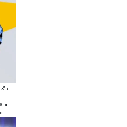
 vẫn
thuế
ực.