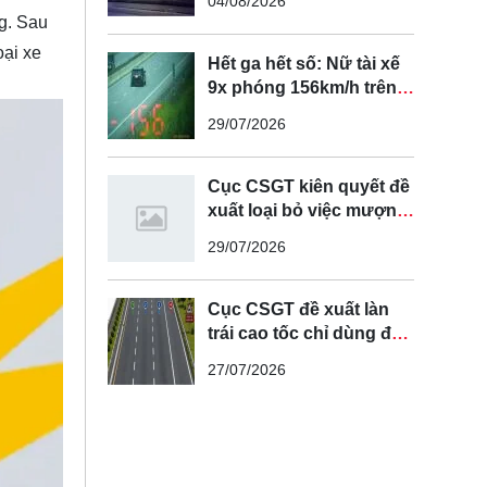
04/08/2026
g. Sau
oại xe
Hết ga hết số: Nữ tài xế
9x phóng 156km/h trên
cao tốc Nội Bài - Lào Cai
29/07/2026
Cục CSGT kiên quyết đề
xuất loại bỏ việc mượn
làn đường ngược chiều
29/07/2026
để vượt xe
Cục CSGT đề xuất làn
trái cao tốc chỉ dùng để
vượt xe, cấm chạy liên
27/07/2026
tục