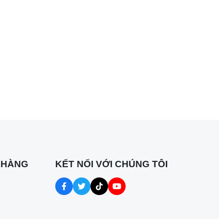
việc
mở rộng
ung
c bán
 HÀNG
KẾT NỐI VỚI CHÚNG TÔI