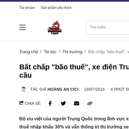
Tài khoản
Sản phẩm yêu thích
Trang chủ
Tin tức
Thị trường
Bất chấp "bão thuế",
Bất chấp "bão thuế", xe điện T
cầu
TÁC GIẢ
HOÀNG AN CICI
18/07/2024
4 PHÚT 
CHIA SẺ:
Độ ưu việt của người Trung Quốc trong lĩnh vực 
thuế nhập khẩu 30% và vẫn thống trị thị trường x