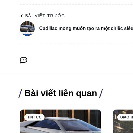
BÀI VIẾT TRƯỚC
Cadillac mong muốn tạo ra một chiếc siê
Theo một số chuyên gia không tiết lộ tên cho tờ Auto
điện Trung Quốc và châu Âu tại châu Âu, ngay cả khi 
Mặc dù các nhà sản xuất xe Trung Quốc có thể ít lãi 
chiếm lĩnh thị phần ở mức thuế đó.
Vậy, mức thuế nhập khẩu nào là đủ cao tại châu Âu 
Bài viết liên quan
đề cập là 50%.
TIN TỨC
GIAO 