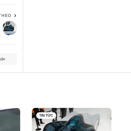
 THEO
ác xe
uận
để
số được
TIN TỨC