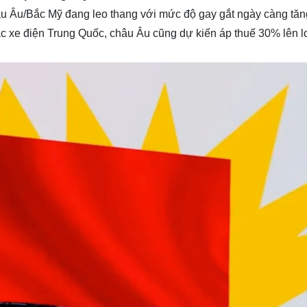
âu Âu/Bắc Mỹ đang leo thang với mức độ gay gắt ngày càng tăn
 xe điện Trung Quốc, châu Âu cũng dự kiến ​​áp thuế 30% lên l