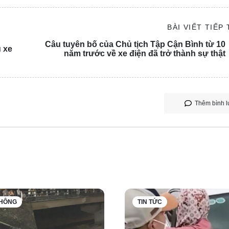
BÀI VIẾT TIẾP
Câu tuyên bố của Chủ tịch Tập Cận Bình từ 10
u xe
năm trước về xe điện đã trở thành sự thật
 News, người mua không thể nhận ra sự khác biệt về giá giữa c
Thêm bình l
áp thuế là 30%.
hơn, họ vẫn sẽ không ngần ngại tham gia cạnh tranh ở châu Âu 
để khiến các nhà sản xuất xe Trung Quốc phải đề phòng? Con 
THÔNG
TIN TỨC