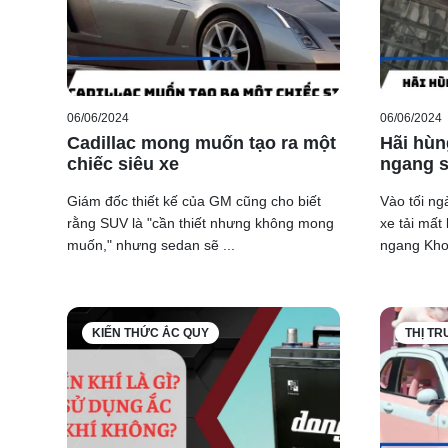
06/06/2024
06/06/2024
Cadillac mong muốn tạo ra một
Hãi hùn
chiếc siêu xe
ngang s
Giám đốc thiết kế của GM cũng cho biết
Vào tối ngà
rằng SUV là "cần thiết nhưng không mong
xe tải mất 
muốn," nhưng sedan sẽ ...
ngang Khoả
KIẾN THỨC ẮC QUY
THỊ T