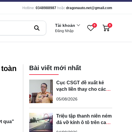
Hotline:
0348988987
hoặc
dragonauto.net@gmail.com
Tài khoản
0
0
Đăng Nhập
 toàn
Bài viết mới nhất
Cục CSGT đề xuất kẻ
vạch liền thay cho các
vạch nét đứt trên các
05/08/2026
tuyến đường cong, cua,
đèo dốc để tránh tài xế
vượt ẩu
Triệu tập thanh niên ném
ợt qua"
đá vỡ kính ô tô trên cao
tốc Hà Nội - Hải Phòng