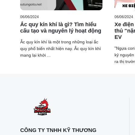
06/06/2024
06/06/2024
Ắc quy kín khí là gì? Tìm hiểu
Xe điện 
cấu tạo và nguyên lý hoạt động
thủ "nặ
Tuy nhiên, các mức thuế cao sẽ chỉ thuận lợi cho các 
EV
Ắc quy kín khí là một trong những loại ắc
cạnh tranh với Trung Quốc tại châu Âu. Một ví dụ điể
"Ngựa con
quy phổ biến nhất hiện nay. Ắc quy kín khí
tầm ảnh hưởng của mình ra ngoài biên giới Trung Qu
kỷ nguyên
mang lại khởi ...
Ngược lại, các thương hiệu nhỏ hơn sẽ phải chấp nh
ra thị trườ
Đông hoặc châu Phi.
Theo báo cáo của Học viện Kiel tại Diễn đàn Kinh t
ra, tương đương với một giá trị ước lượng là 3,8 tỷ U
CÔNG TY TNHH KỸ THƯƠNG