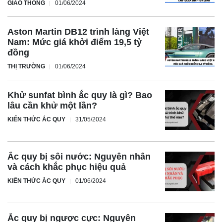
GIAO THÔNG
01/06/2024
quy bị
sunfat
hóa
Aston Martin DB12 trình làng Việt
Nam: Mức giá khởi điểm 19,5 tỷ
đồng
Tìm hiểu ngay:
Khử sunfat bình ắc quy
là gì?
Quá trình khử sunfat như thế nào?
THỊ TRƯỜNG
01/06/2024
Hiện tượng ngược cực
Nguyên nhân:
Hiện tượng ngược cực của bình ắc quy là
Khử sunfat bình ắc quy là gì? Bao
do pin bị sạc quá mức hoặc do sử dụng lâu ngày mà
lâu cần khử một lần?
không được bảo dưỡng đúng cách.
KIẾN THỨC ẮC QUY
31/05/2024
Dấu hiệu
: Bạn có thể nhận biết hiện tượng ngược cực với
các dấu hiệu như pin nóng lên bất thường, sụt giảm hiệu
suất, hoặc không thể sạc được.
Ắc quy bị sôi nước: Nguyên nhân
Cách khắc phục:
Để khắc phục hiện tượng này, bạn cần
và cách khắc phục hiệu quả
thực hiện chu kỳ nạp và phóng nhanh nhiều lần với nước
KIẾN THỨC ẮC QUY
01/06/2024
cất. Cách làm này giúp phục hồi điện cực và tái cân bằng
hóa học bên trong pin, từ đó cải thiện hiệu suất và tuổi thọ
pin.
Ắc quy bị ngược cực: Nguyên