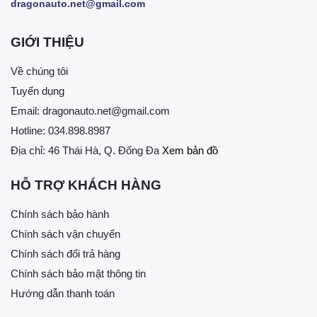
Kiểm tra và thay thế các linh kiện hỏng như dây dẫn, cầu
dragonauto.net@gmail.com
chì hoặc các bộ phận bị cháy. Việc này giúp tái tạo hệ
thống điện một cách an toàn và hiệu quả.
GIỚI THIỆU
Đảm bảo cách điện tốt cho các dây dẫn và các linh kiện
khác để tránh hiện tượng ngắn mạch tái diễn, bằng cách
Về chúng tôi
sử dụng vật liệu cách điện chất lượng và lắp đặt chúng
Tuyển dụng
một cách chính xác.
Email:
dragonauto.net@gmail.com
Hotline:
034.898.8987
Địa chỉ: 46 Thái Hà, Q. Đống Đa
Xem bản đồ
Hiện
tượng
HỖ TRỢ KHÁCH HÀNG
đoản
mạch
Chính sách bảo hành
Chính sách vận chuyển
Ắc quy sạc không vào điện do lỏng dây ắc
Chính sách đổi trả hàng
quy hoặc bị hỏng
Chính sách bảo mật thông tin
Dấu hiệu nhận biết:
Hướng dẫn thanh toán
Khi sạch bình thì đèn tín hiệu báo đầy đã sáng.