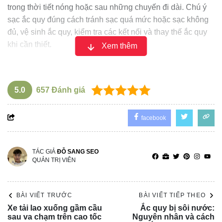
trong thời tiết nóng hoặc sau những chuyến đi dài. Chú ý
sạc ắc quy đúng cách tránh sạc quá mức hoặc sạc không
đủ, vệ sinh ắc quy, kiểm tra các kết nối và thay thế ắc quy
khi cần thiết.
Xem thêm
5.0
657
Đánh giá
facebook
TÁC GIẢ
ĐỖ SANG SEO
QUẢN TRỊ VIÊN
Điện dịch thấp so với mức tiêu chuẩn
BÀI VIẾT TRƯỚC
BÀI VIẾT TIẾP THEO
Ắc quy sạc không vào điện do bo bộ sạc
Xe tải lao xuống gầm cầu
Ắc quy bị sôi nước:
sau va chạm trên cao tốc
Nguyên nhân và cách
điện bị hỏng