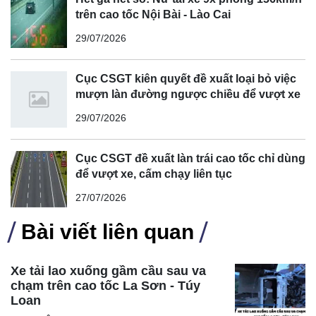
trên cao tốc Nội Bài - Lào Cai
Sử dụng ắc quy trong môi trường nhiệt độ cao: Nhiệt độ
cao làm tăng tốc độ phản ứng hóa học, dẫn đến sự hình
29/07/2026
thành nhanh chóng của chì sunfat.
Cách khắc phục:
Cục CSGT kiên quyết đề xuất loại bỏ việc
Sử dụng bộ sạc chuyên dụng có chức năng khử sunfat
mượn làn đường ngược chiều để vượt xe
hóa.
29/07/2026
Nếu ắc quy bị sunfat hóa nặng, có thể cần thay ắc quy mới.
Nạp định kỳ theo chế độ cần thiết 3 tháng/ lần
Cục CSGT đề xuất làn trái cao tốc chỉ dùng
Phòng ngừa:
để vượt xe, cấm chạy liên tục
Sạc ắc quy thường xuyên, ngay cả khi không sử dụng.
27/07/2026
Không để ắc quy hết điện trong thời gian dài.
Tránh sử dụng ắc quy trong môi trường nhiệt độ cao.
Bài viết liên quan
Bảo dưỡng ắc quy định kỳ theo hướng dẫn của nhà sản
xuất.
Xe tải lao xuống gầm cầu sau va
chạm trên cao tốc La Sơn - Túy
Loan
Ắc