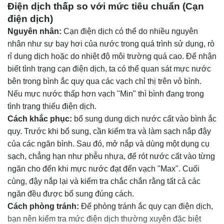
Điện dịch thấp so với mức tiêu chuẩn (Cạn
điện dịch)
Nguyên nhân:
Cạn điện dịch có thể do nhiều nguyên
nhân như sự bay hơi của nước trong quá trình sử dụng, rò
rỉ dung dịch hoặc do nhiệt độ môi trường quá cao. Để nhận
biết tình trạng cạn điện dịch, ta có thể quan sát mực nước
bên trong bình ắc quy qua các vạch chỉ thị trên vỏ bình.
Nếu mực nước thấp hơn vạch "Min" thì bình đang trong
tình trạng thiếu điện dịch.
Cách khắc phục:
bổ sung dung dịch nước cất vào bình ắc
quy. Trước khi bổ sung, cần kiểm tra và làm sạch nắp đậy
của các ngăn bình. Sau đó, mở nắp và dùng một dụng cụ
sạch, chẳng hạn như phễu nhựa, để rót nước cất vào từng
ngăn cho đến khi mực nước đạt đến vạch "Max". Cuối
cùng, đậy nắp lại và kiểm tra chắc chắn rằng tất cả các
ngăn đều được bổ sung đúng cách.
Cách phòng tránh:
Để phòng tránh ắc quy cạn điện dịch,
bạn nên kiểm tra mức điện dịch thường xuyên đặc biệt