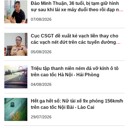
Đào Minh Thuận, 36 tuổi, bị tạm giữ hình
sự sau khi lái xe máy đuổi theo rồi đạp ngã
chồng cũ của bạn gái
07/08/2026
Cục CSGT đề xuất kẻ vạch liền thay cho
các vạch nét đứt trên các tuyến đường
cong, cua, đèo dốc để tránh tài xế vượt ẩu
05/08/2026
Triệu tập thanh niên ném đá vỡ kính ô tô
trên cao tốc Hà Nội - Hải Phòng
04/08/2026
Hết ga hết số: Nữ tài xế 9x phóng 156km/h
trên cao tốc Nội Bài - Lào Cai
29/07/2026